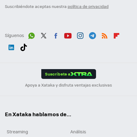
Suscribiéndote aceptas nuestra
política de privacidad
Síguenos
Wh
Twit
Fac
You
Inst
Tele
RSS
Flip
ats
ter
ebo
tub
agr
gra
boa
Link
Tikt
App
ok
e
am
m
rd
edI
ok
Suscríbete a
n
Apoya a Xataka y disfruta ventajas exclusivas
En Xataka hablamos de...
Streaming
Análisis