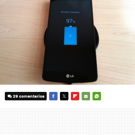
29 comentarios
FACEBOOK
TWITTER
FLIPBOARD
E-
WHATSAPP
MAIL