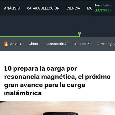
Suscríbete a
ANÁLISIS
XATAKA SELECCIÓN
CIENCIA
MOVILIDAD
HOY SE HABLA DE
AEMET
China
Generación Z
iPhone 17
Samsung G
LG prepara la carga por
resonancia magnética, el próximo
gran avance para la carga
inalámbrica