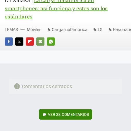
En Xataka |
La carga inalámbrica en
smartphones: así funciona y estos son los
estándares
TEMAS
Móviles
Carga inalámbrica
LG
Resonanc
FACEBOOK
TWITTER
FLIPBOARD
E-
WHATSAPP
MAIL
Comentarios cerrados
VER
28 COMENTARIOS