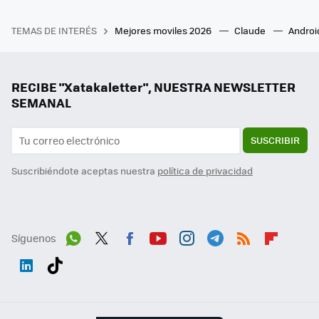
TEMAS DE INTERÉS
Mejores moviles 2026
Claude
Androi
RECIBE "Xatakaletter", NUESTRA NEWSLETTER
SEMANAL
SUSCRIBIR
Suscribiéndote aceptas nuestra
política de privacidad
Síguenos
Wh
Twit
Fac
You
Inst
Tele
RSS
Flip
ats
ter
ebo
tub
agr
gra
boa
Link
Tikt
App
ok
e
am
m
rd
edI
ok