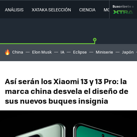
Suscríbete a
ANÁLISIS
XATAKA SELECCIÓN
CIENCIA
MOVILIDAD
HOY SE HABLA DE
China
Elon Musk
IA
Eclipse
Miniserie
Japón
Así serán los Xiaomi 13 y 13 Pro: la
marca china desvela el diseño de
sus nuevos buques insignia