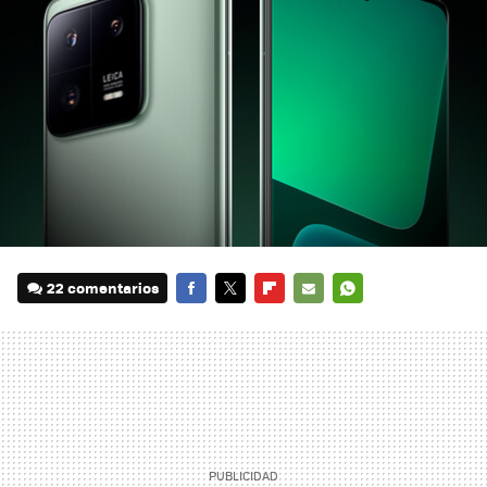
22 comentarios
FACEBOOK
TWITTER
FLIPBOARD
E-
WHATSAPP
MAIL