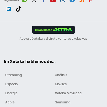
Wh
Twit
Fac
You
Inst
Tele
RSS
Flip
ats
ter
ebo
tub
agr
gra
boa
Link
Tikt
App
ok
e
am
m
rd
edI
ok
Suscríbete a
n
Apoya a Xataka y disfruta ventajas exclusivas
En Xataka hablamos de...
Streaming
Análisis
Espacio
Móviles
Energía
Xataka Movilidad
Apple
Samsung