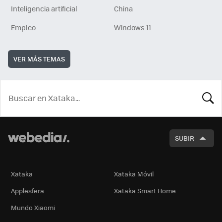
Inteligencia artificial
China
Empleo
Windows 11
VER MÁS TEMAS
BUSCA
SUBIR
Xataka
Xataka Móvil
Applesfera
Xataka Smart Home
Mundo Xiaomi