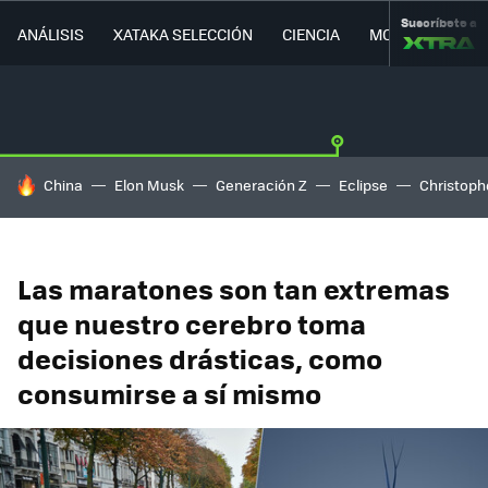
Suscríbete a
ANÁLISIS
XATAKA SELECCIÓN
CIENCIA
MOVILIDAD
HOY SE HABLA DE
China
Elon Musk
Generación Z
Eclipse
Christoph
Las maratones son tan extremas
que nuestro cerebro toma
decisiones drásticas, como
consumirse a sí mismo