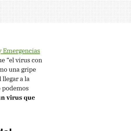
 y Emergencias
e “el virus con
omo una gripe
llegar a la
mo podemos
un virus que