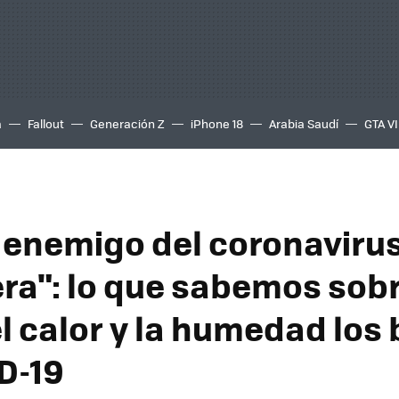
a
Fallout
Generación Z
iPhone 18
Arabia Saudí
GTA VI
r enemigo del coronavirus
ra": lo que sabemos sob
l calor y la humedad los
D-19