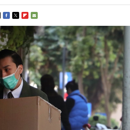
FACEBOOK
TWITTER
FLIPBOARD
E-
MAIL