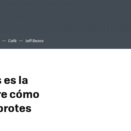
Café
Jeff Bezos
 es la
re cómo
 brotes