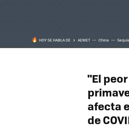
HOY SE HABLA DE
AEMET
China
Sequí
"El peo
primave
afecta e
de COVI