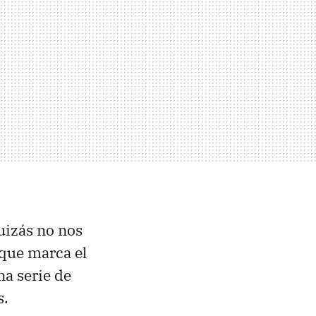
uizás no nos
 que marca el
na serie de
s.