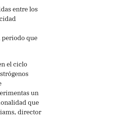
as entre los
acidad
n periodo que
 el ciclo
estrógenos
e
xperimentas un
ionalidad que
iams, director