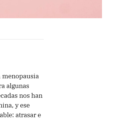
la menopausia
ra algunas
décadas nos han
ina, y ese
ble: atrasar e