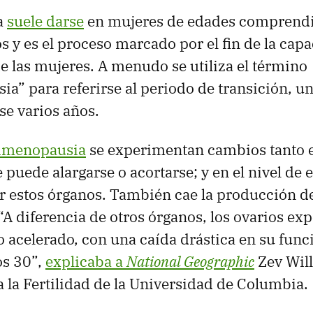
a
suele darse
en mujeres de edades comprendid
os y es el proceso marcado por el fin de la cap
e las mujeres. A menudo se utiliza el término
a” para referirse al periodo de transición, u
se varios años.
rimenopausia
se experimentan cambios tanto en
 puede alargarse o acortarse; y en el nivel de 
r estos órganos. También cae la producción d
“A diferencia de otros órganos, los ovarios e
 acelerado, con una caída drástica en su func
os 30”,
explicaba a
National Geographic
Zev Will
a la Fertilidad de la Universidad de Columbia.