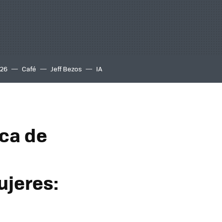
S26
Café
Jeff Bezos
IA
rca de
ujeres: