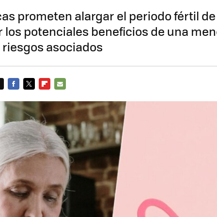
cas prometen alargar el periodo fértil de
r los potenciales beneficios de una me
os riesgos asociados
FACEBOOK
TWITTER
FLIPBOARD
E-
MAIL