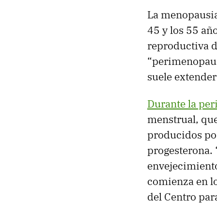
La menopausi
45 y los 55 añ
reproductiva d
“perimenopausi
suele extender
Durante la pe
menstrual, que
producidos po
progesterona. 
envejecimiento
comienza en l
del Centro par