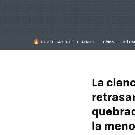
HOY SE HABLA DE
AEMET
China
Bill Ga
La cien
retrasa
quebrad
la men