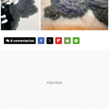
8 comentarios
FACEBOOK
TWITTER
FLIPBOARD
E-
WHATSAPP
MAIL