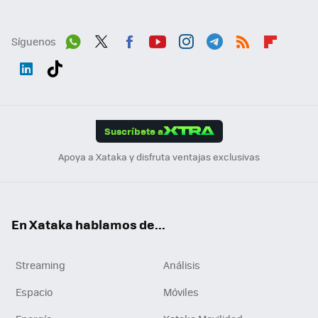
Síguenos
Wh
Twit
Fac
You
Inst
Tele
RSS
Flip
ats
ter
ebo
tub
agr
gra
boa
Link
Tikt
App
ok
e
am
m
rd
edI
ok
Suscríbete a
n
Apoya a Xataka y disfruta ventajas exclusivas
En Xataka hablamos de...
Streaming
Análisis
Espacio
Móviles