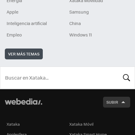
Energía
Xataka Movilidad
Apple
Samsung
Inteligencia artificial
China
Empleo
Windows 11
VER MÁS TEMAS
BUSCA
SUBIR
Xataka
Xataka Móvil
Applesfera
Xataka Smart Home