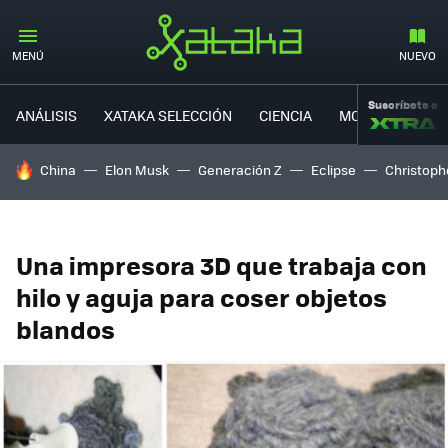
MENÚ
NUEVO
Suscríbete a
ANÁLISIS
XATAKA SELECCIÓN
CIENCIA
MOVILIDAD
HOY SE HABLA DE
China
Elon Musk
Generación Z
Eclipse
Christoph
Una impresora 3D que trabaja con
hilo y aguja para coser objetos
blandos