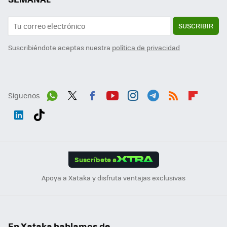
SUSCRIBIR
Suscribiéndote aceptas nuestra
política de privacidad
Síguenos
Wh
Twit
Fac
You
Inst
Tele
RSS
Flip
ats
ter
ebo
tub
agr
gra
boa
Link
Tikt
App
ok
e
am
m
rd
edI
ok
Suscríbete a
n
Apoya a Xataka y disfruta ventajas exclusivas
En Xataka hablamos de...