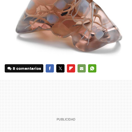
8 comentarios
FACEBOOK
TWITTER
FLIPBOARD
E-
WHATSAPP
MAIL