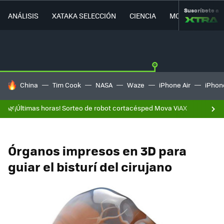
Suscríbete a
ANÁLISIS
XATAKA SELECCIÓN
CIENCIA
MOVILIDAD
HOY SE HABLA DE
China
Tim Cook
NASA
Waze
iPhone Air
iPhone
🌿¡Últimas horas! Sorteo de robot cortacésped Mova ViAX
Órganos impresos en 3D para
guiar el bisturí del cirujano