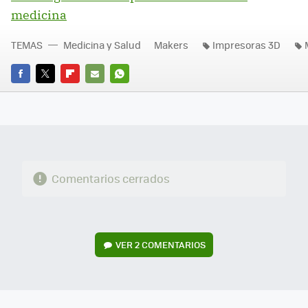
medicina
TEMAS
Medicina y Salud
Makers
Impresoras 3D
FACEBOOK
TWITTER
FLIPBOARD
E-
WHATSAPP
MAIL
Comentarios cerrados
VER
2 COMENTARIOS