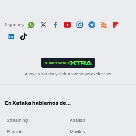
Síguenos
Wh
Twit
Fac
You
Inst
Tele
RSS
Flip
ats
ter
ebo
tub
agr
gra
boa
Link
Tikt
App
ok
e
am
m
rd
edI
ok
Suscríbete a
n
Apoya a Xataka y disfruta ventajas exclusivas
En Xataka hablamos de...
Streaming
Análisis
Espacio
Móviles