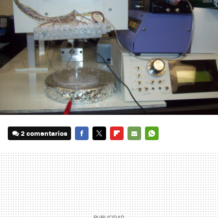
2 comentarios
FACEBOOK
TWITTER
FLIPBOARD
E-
WHATSAPP
MAIL