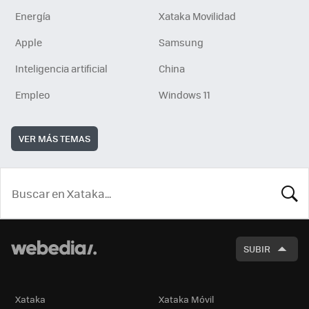
Energía
Xataka Movilidad
Apple
Samsung
Inteligencia artificial
China
Empleo
Windows 11
VER MÁS TEMAS
BUSCA
SUBIR
Xataka
Xataka Móvil