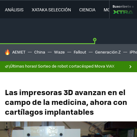
Suscríbete a
ANÁLISIS
XATAKA SELECCIÓN
CIENCIA
MOVILIDAD
HOY SE HABLA DE
AEMET
China
Waze
Fallout
Generación Z
iPh
🌿¡Últimas horas! Sorteo de robot cortacésped Mova ViAX
Las impresoras 3D avanzan en el
campo de la medicina, ahora con
cartílagos implantables