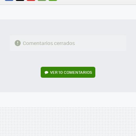
FACEBOOK
TWITTER
FLIPBOARD
E-
WHATSAPP
MAIL
Comentarios cerrados
VER
10 COMENTARIOS