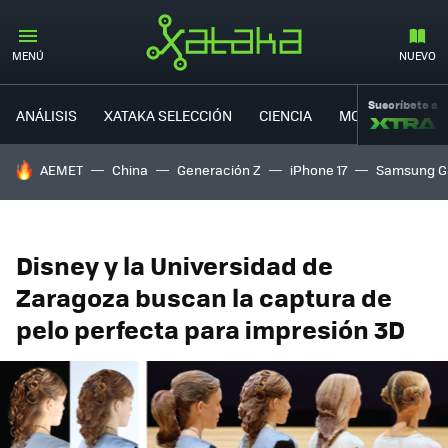
MENÚ
NUEVO
Suscríbete a
ANÁLISIS
XATAKA SELECCIÓN
CIENCIA
MOVILIDAD
HOY SE HABLA DE
AEMET
China
Generación Z
iPhone 17
Samsung G
Disney y la Universidad de
Zaragoza buscan la captura de
pelo perfecta para impresión 3D