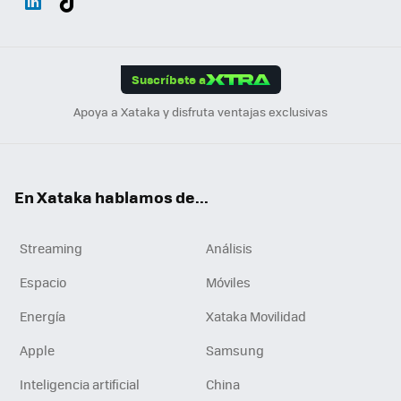
ats
ter
ebo
tub
agr
gra
boa
Link
Tikt
App
ok
e
am
m
rd
edI
ok
Suscríbete a
n
Apoya a Xataka y disfruta ventajas exclusivas
En Xataka hablamos de...
Streaming
Análisis
Espacio
Móviles
Energía
Xataka Movilidad
Apple
Samsung
Inteligencia artificial
China