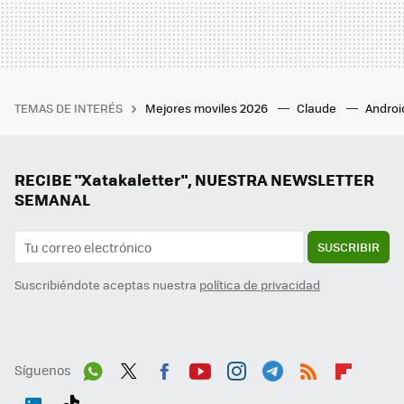
TEMAS DE INTERÉS
Mejores moviles 2026
Claude
Androi
RECIBE "Xatakaletter", NUESTRA NEWSLETTER
SEMANAL
SUSCRIBIR
Suscribiéndote aceptas nuestra
política de privacidad
Síguenos
Wh
Twit
Fac
You
Inst
Tele
RSS
Flip