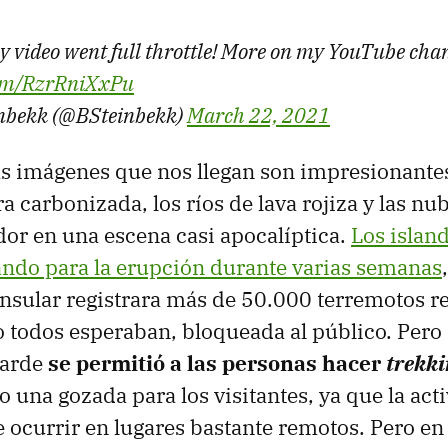
y video went full throttle! More on my YouTube cha
.com/RzrRniXxPu
inbekk (@BSteinbekk)
March 22, 2021
as imágenes que nos llegan son impresionantes
erra carbonizada, los ríos de lava rojiza y las nu
or en una escena casi apocalíptica.
Los islan
ndo para la erupción durante varias semanas
insular registrara más de 50.000 terremotos re
 todos esperaban, bloqueada al público. Pero 
tarde
se permitió a las personas hacer
trekk
do una gozada para los visitantes, ya que la act
e ocurrir en lugares bastante remotos. Pero en