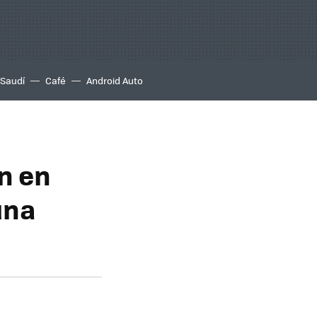
 Saudí
Café
Android Auto
n en
una