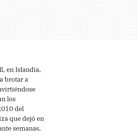
l, en Islandia,
a brotar a
nvirtiéndose
ún los
2010 del
niza que dejó en
rante semanas.