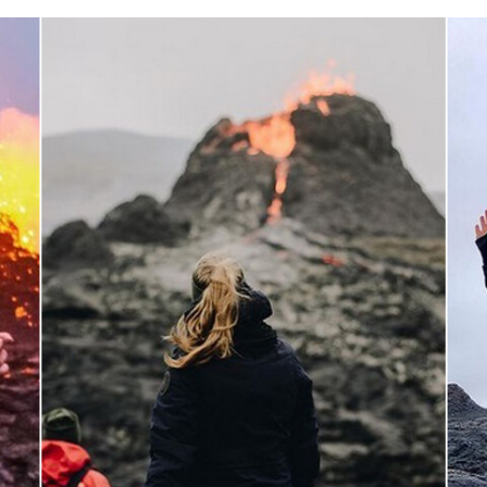
FACEBOOK
TWITTER
FLIPBOARD
E-
MAIL