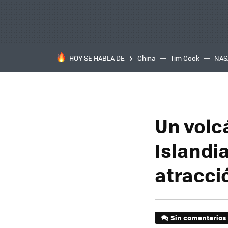
HOY SE HABLA DE
China
Tim Cook
NAS
Un volc
Islandia
atracció
Sin comentarios