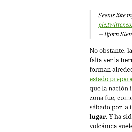
Seems like m
pic.twitter
— Bjorn Ste
No obstante, l
falta ver la ti
forman alreded
estado prepara
que la nación 
zona fue, como
sábado por la 
lugar
. Y ha si
volcánica suel