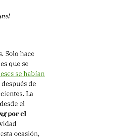
nnel
. Solo hace
bes que se
deses se habían
, después de
cientes. La
desde el
ing
por el
ividad
 esta ocasión,