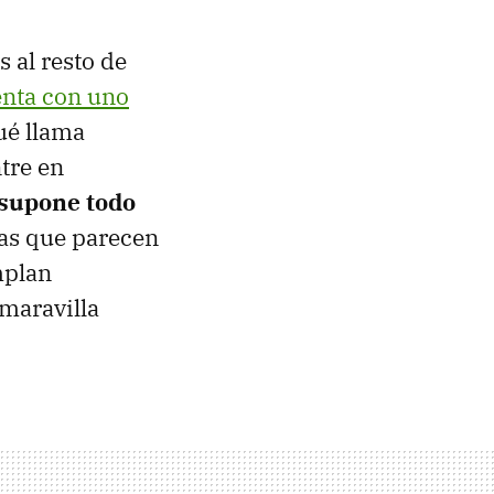
 al resto de
nta con uno
qué llama
tre en
 supone todo
ías que parecen
mplan
maravilla