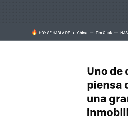
HOY SE HABLA DE
China
Tim Cook
NAS
Uno de 
piensa 
una gra
inmobil