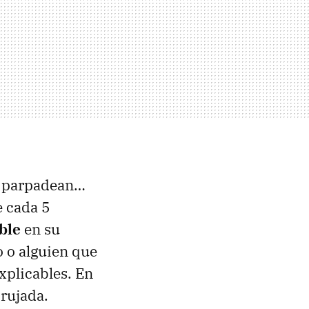
ue parpadean…
e cada 5
ble
en su
o o alguien que
xplicables. En
brujada.