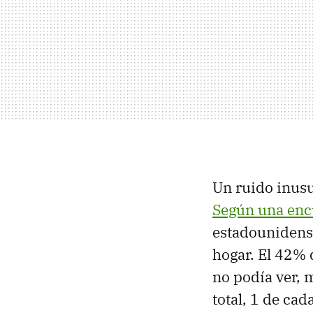
Un ruido inusu
Según una encu
estadounidens
hogar. El 42% 
no podía ver, 
total, 1 de ca