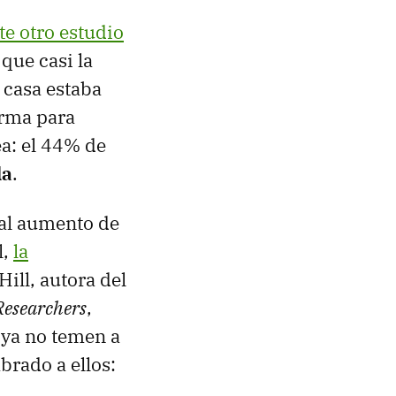
te otro estudio
 que casi la
 casa estaba
orma para
a: el 44% de
da
.
 al aumento de
l,
la
ill, autora del
Researchers
,
ya no temen a
rado a ellos: