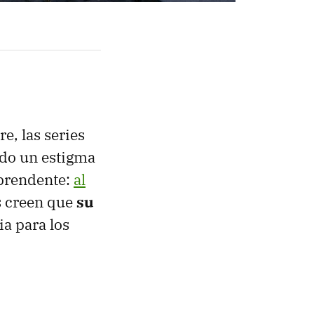
e, las series
jado un estigma
rprendente:
al
s creen que
su
ia para los