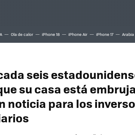
A
Ola de calor
iPhone 18
iPhone Air
iPhone 17
Arabia
cada seis estadouniden
que su casa está embruja
n noticia para los invers
iarios