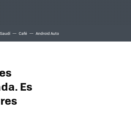
 Saudí
Café
Android Auto
ses
da. Es
ores