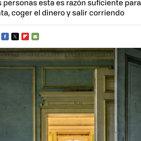
 personas esta es razón suficiente par
ta, coger el dinero y salir corriendo
FACEBOOK
TWITTER
FLIPBOARD
E-
MAIL