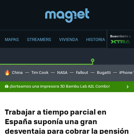
Suscríbete a
MAPAS
STREAMERS
VIVIENDA
HISTORIA
HOY SE HABLA DE
China
Tim Cook
NASA
Fallout
Bugatti
iPhone 
🖨️ ¡Sorteamos una impresora 3D Bambu Lab A2L Combo!
Trabajar a tiempo parcial en
España suponía una gran
desventaja para cobrar la pensión