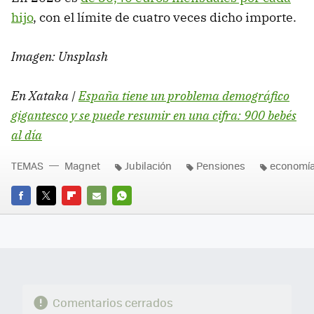
hijo
, con el límite de cuatro veces dicho importe.
Imagen: Unsplash
En Xataka |
España tiene un problema demográfico
gigantesco y se puede resumir en una cifra: 900 bebés
al día
TEMAS
Magnet
Jubilación
Pensiones
economí
FACEBOOK
TWITTER
FLIPBOARD
E-
WHATSAPP
MAIL
Comentarios cerrados