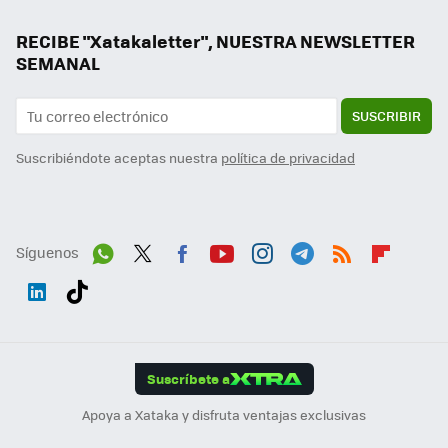
RECIBE "Xatakaletter", NUESTRA NEWSLETTER
SEMANAL
SUSCRIBIR
Suscribiéndote aceptas nuestra
política de privacidad
Síguenos
Wh
Twit
Fac
You
Inst
Tele
RSS
Flip
ats
ter
ebo
tub
agr
gra
boa
Link
Tikt
App
ok
e
am
m
rd
edI
ok
Suscríbete a
n
Apoya a Xataka y disfruta ventajas exclusivas