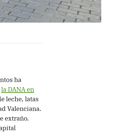
ntos ha
r
la DANA en
de leche, latas
ad Valenciana.
e extraño.
apital