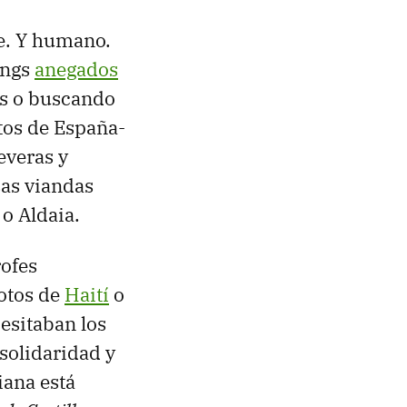
e. Y humano.
ings
anegados
os o buscando
tos de España-
everas y
sas viandas
 o Aldaia.
rofes
otos de
Haití
o
cesitaban los
 solidaridad y
iana está