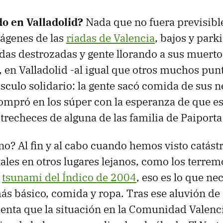
o en Valladolid?
Nada que no fuera previsibl
mágenes de las
riadas de Valencia
, bajos y park
ndas destrozadas y gente llorando a sus muert
 en Valladolid -al igual que otros muchos pun
úsculo solidario: la gente sacó comida de sus n
compró en los súper con la esperanza de que e
strecheces de alguna de las familia de Paiporta
 no? Al fin y al cabo cuando hemos visto catást
es en otros lugares lejanos, como los terrem
l
tsunami del Índico de 2004
, eso es lo que ne
más básico, comida y ropa. Tras ese aluvión de
enta que la situación en la Comunidad Valenc