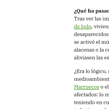
¿Qué ha pasad
Tras ver las i
de lodo
, vivie
desaparecidos,
se activó el m
alacenas o la 
aliviasen las e
¿Era lo lógico,
medioambiental
Marruecos
o e
afectados: lo 
teniendo en cu