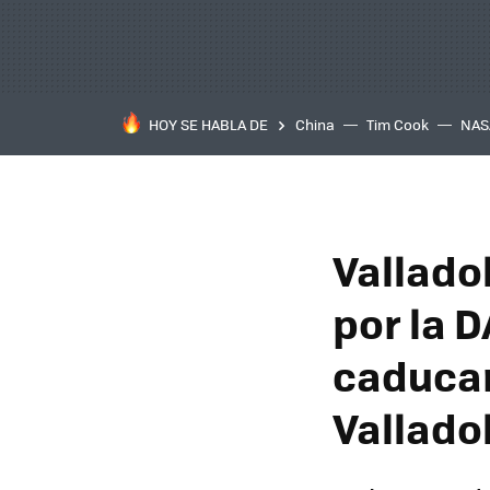
HOY SE HABLA DE
China
Tim Cook
NAS
Vallado
por la 
caducar.
Vallado