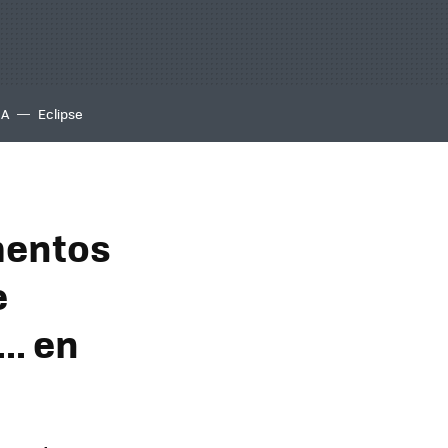
IA
Eclipse
mentos
e
.. en