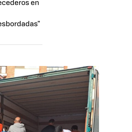
recederos en
desbordadas"