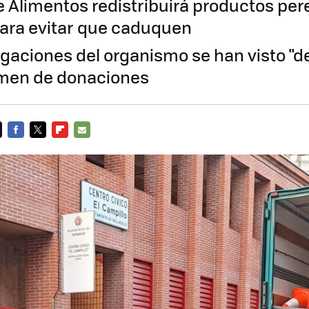
e Alimentos redistribuirá productos pe
para evitar que caduquen
egaciones del organismo se han visto "
umen de donaciones
FACEBOOK
TWITTER
FLIPBOARD
E-
MAIL