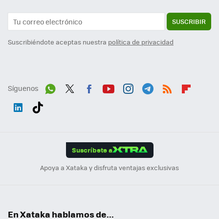
SUSCRIBIR
Suscribiéndote aceptas nuestra
política de privacidad
Síguenos
Wh
Twit
Fac
You
Inst
Tele
RSS
Flip
ats
ter
ebo
tub
agr
gra
boa
Link
Tikt
App
ok
e
am
m
rd
edI
ok
Suscríbete a
n
Apoya a Xataka y disfruta ventajas exclusivas
En Xataka hablamos de...