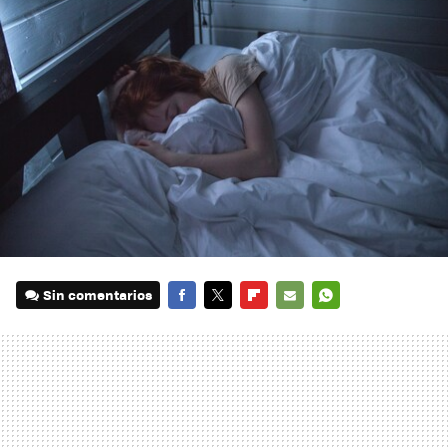
Sin comentarios
FACEBOOK
TWITTER
FLIPBOARD
E-
WHATSAPP
MAIL