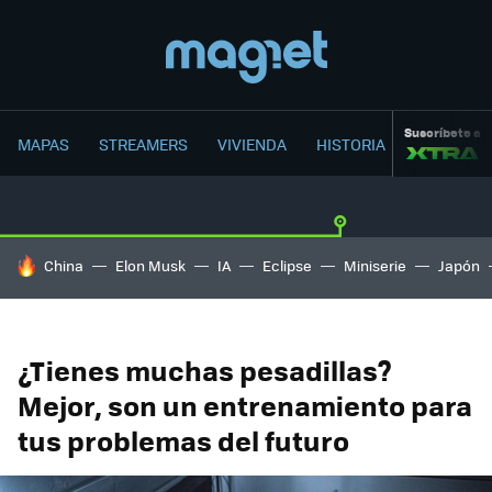
Suscríbete a
MAPAS
STREAMERS
VIVIENDA
HISTORIA
HOY SE HABLA DE
China
Elon Musk
IA
Eclipse
Miniserie
Japón
¿Tienes muchas pesadillas?
Mejor, son un entrenamiento para
tus problemas del futuro