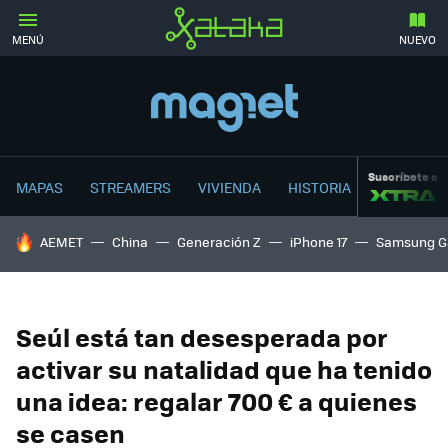
MENÚ
NUEVO
Suscríbete a
MAPAS
STREAMERS
VIVIENDA
HISTORIA
HOY SE HABLA DE
AEMET
China
Generación Z
iPhone 17
Samsung G
Seúl está tan desesperada por
activar su natalidad que ha tenido
una idea: regalar 700 € a quienes
se casen