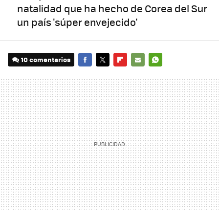
natalidad que ha hecho de Corea del Sur
un país 'súper envejecido'
10 comentarios
FACEBOOK
TWITTER
FLIPBOARD
E-
WHATSAPP
MAIL