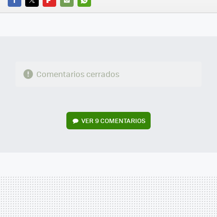
FACEBOOK
TWITTER
FLIPBOARD
E-
WHATSAPP
MAIL
Comentarios cerrados
VER
9 COMENTARIOS