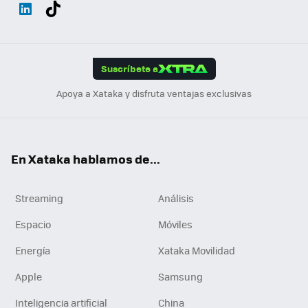
Wh
Twit
Fac
You
Inst
Tele
RSS
Flip
ats
ter
ebo
tub
agr
gra
boa
Link
Tikt
App
ok
e
am
m
rd
edI
ok
Suscríbete a
n
Apoya a Xataka y disfruta ventajas exclusivas
En Xataka hablamos de...
Streaming
Análisis
Espacio
Móviles
Energía
Xataka Movilidad
Apple
Samsung
Inteligencia artificial
China