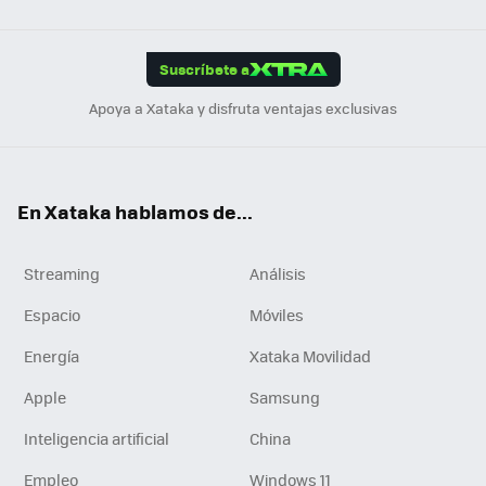
Link
Tikt
App
ok
e
am
m
rd
edI
ok
Suscríbete a
n
Apoya a Xataka y disfruta ventajas exclusivas
En Xataka hablamos de...
Streaming
Análisis
Espacio
Móviles
Energía
Xataka Movilidad
Apple
Samsung
Inteligencia artificial
China
Empleo
Windows 11