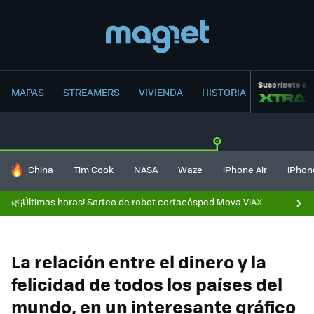
Suscríbete a
MAPAS
STREAMERS
VIVIENDA
HISTORIA
HOY SE HABLA DE
China
Tim Cook
NASA
Waze
iPhone Air
iPhone
🌿¡Últimas horas! Sorteo de robot cortacésped Mova ViAX
La relación entre el dinero y la
felicidad de todos los países del
mundo, en un interesante gráfico