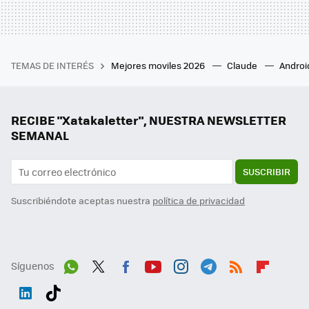
TEMAS DE INTERÉS
Mejores moviles 2026
Claude
Androi
RECIBE "Xatakaletter", NUESTRA NEWSLETTER
SEMANAL
SUSCRIBIR
Suscribiéndote aceptas nuestra
política de privacidad
Síguenos
Wh
Twit
Fac
You
Inst
Tele
RSS
Flip
ats
ter
ebo
tub
agr
gra
boa