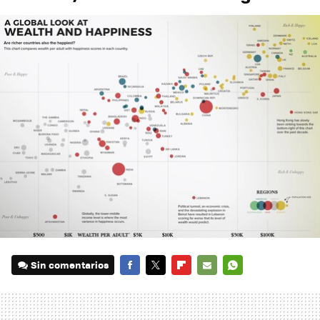
Sin comentarios
FACEBOOK
TWITTER
FLIPBOARD
E-
WHATSAPP
MAIL