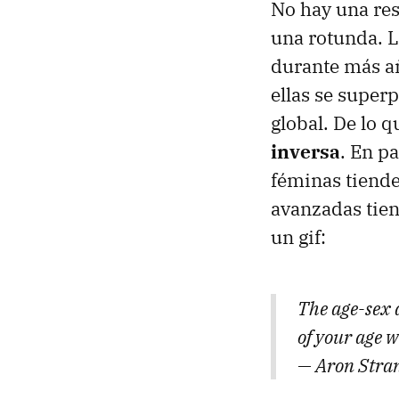
No hay una res
una rotunda. L
durante más añ
ellas se super
global. De lo 
inversa
. En p
féminas tiende
avanzadas tien
un gif:
The age-sex 
of your age w
— Aron Stra