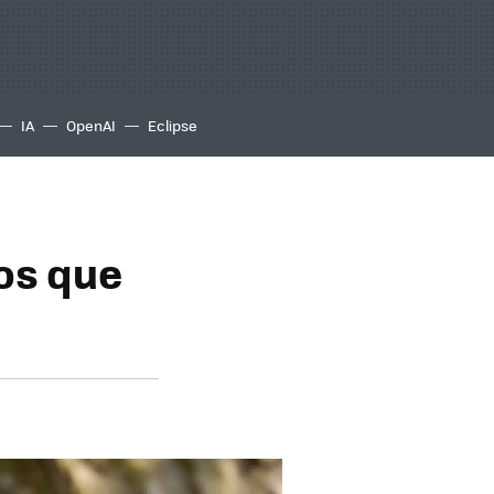
IA
OpenAI
Eclipse
os que