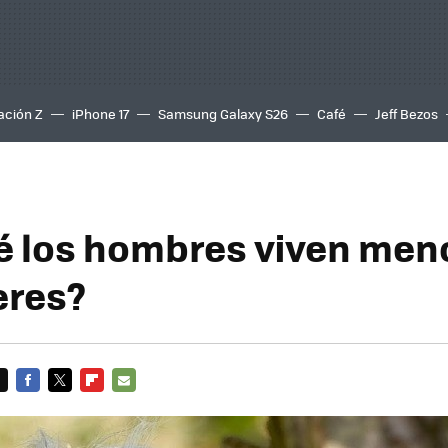
ación Z
iPhone 17
Samsung Galaxy S26
Café
Jeff Bezos
é los hombres viven men
eres?
FACEBOOK
TWITTER
FLIPBOARD
E-
MAIL