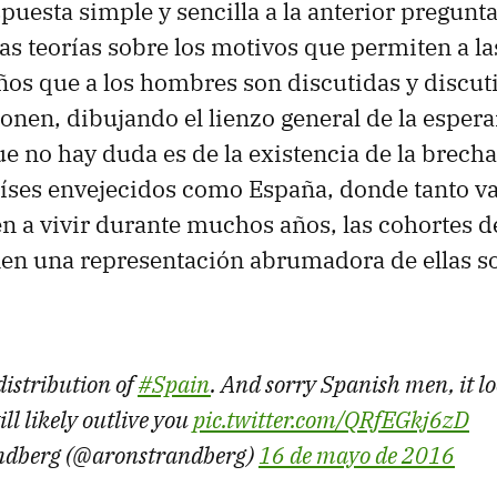
puesta simple y sencilla a la anterior pregunt
as teorías sobre los motivos que permiten a la
os que a los hombres son discutidas y discuti
ponen, dibujando el lienzo general de la esper
que no hay duda es de la existencia de la brech
aíses envejecidos como España, donde tanto 
n a vivir durante muchos años, las cohortes 
en una representación abrumadora de ellas so
distribution of
#Spain
. And sorry Spanish men, it l
ill likely outlive you
pic.twitter.com/QRfEGkj6zD
ndberg (@aronstrandberg)
16 de mayo de 2016