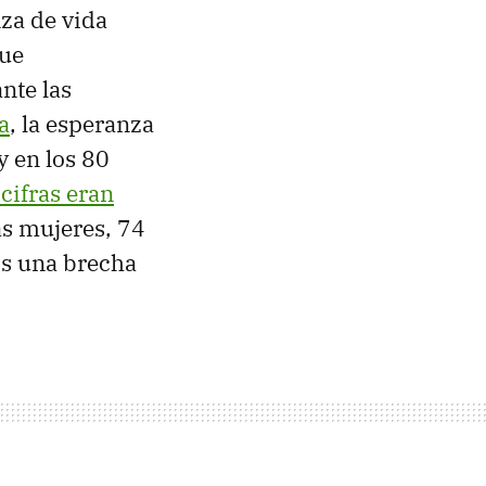
nza de vida
que
nte las
a
, la esperanza
y en los 80
cifras eran
as mujeres, 74
os una brecha