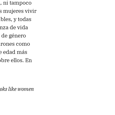
a, ni tampoco
s mujeres vivir
bles, y todas
anza de vida
a de género
varones como
de edad más
bre ellos. En
ooks like women