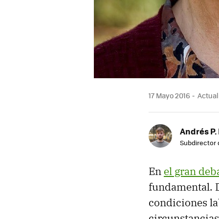
17 Mayo 2016
Actuali
Andrés P.
Subdirector 
En
el gran deb
fundamental. D
condiciones la
circunstancias,