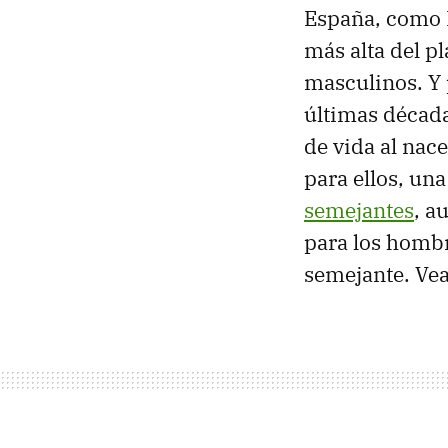
España, como I
más alta del p
masculinos. Y 
últimas década
de vida al nace
para ellos, un
semejantes
, a
para los homb
semejante. Ve