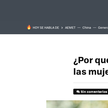
HOY SE HABLA DE
AEMET
China
Gener
¿Por qu
las muj
Sin comentarios