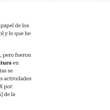
papel de los
ol y lo que he
o, pero fueron
ltura
en
tas se
s actividades
IX por
] de la