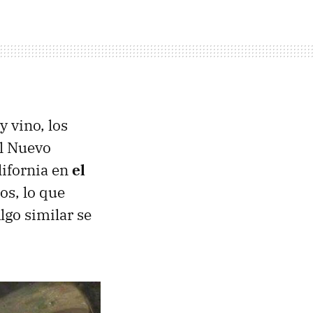
y vino, los
al Nuevo
lifornia en
el
os, lo que
Algo similar se