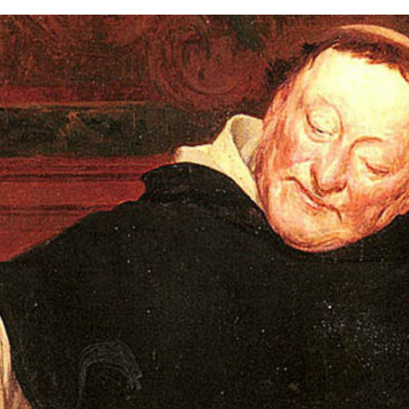
FACEBOOK
TWITTER
FLIPBOARD
E-
MAIL