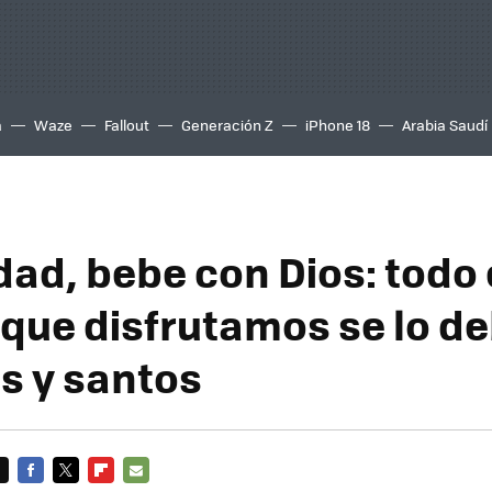
a
Waze
Fallout
Generación Z
iPhone 18
Arabia Saudí
dad, bebe con Dios: todo 
 que disfrutamos se lo 
s y santos