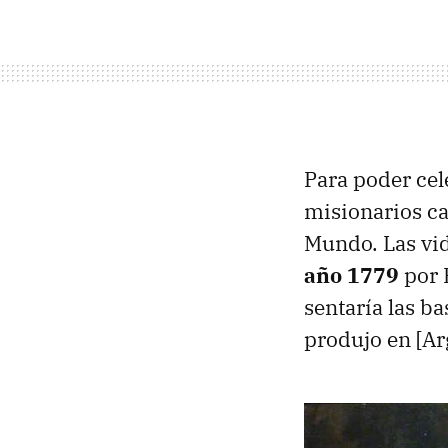
Para poder cele
misionarios ca
Mundo. Las vid
año 1779
por F
sentaría las ba
produjo en [Arg