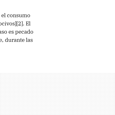
o el consumo
civos][2]. El
aso es pecado
, durante las