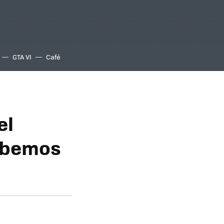
GTA VI
Café
el
debemos