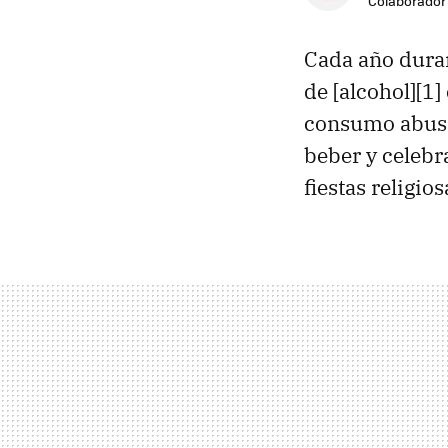
Colaborador
Cada año dura
de [alcohol][1
consumo abus
beber y celebr
fiestas religi