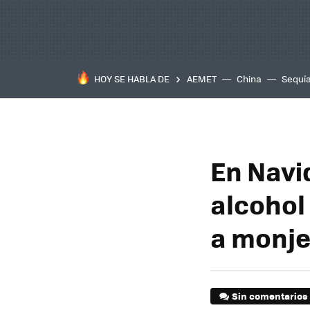
HOY SE HABLA DE
AEMET
China
Sequí
En Navi
alcohol
a monje
Sin comentarios