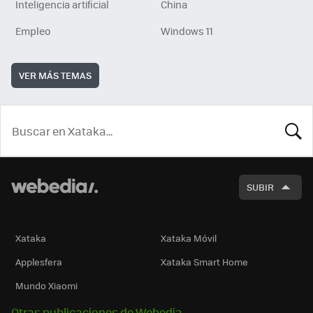
Inteligencia artificial
China
Empleo
Windows 11
VER MÁS TEMAS
BUSCA
SUBIR
Xataka
Xataka Móvil
Applesfera
Xataka Smart Home
Mundo Xiaomi
Otras publicaciones de Webedia