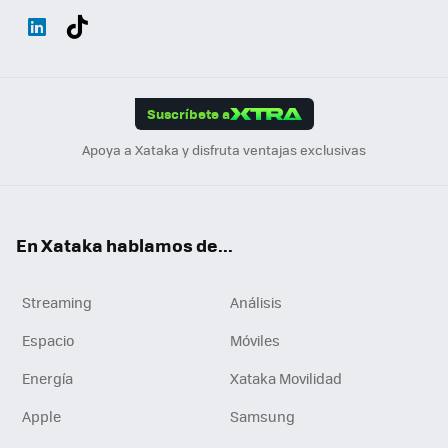
Wh
Twit
Fac
You
Inst
Tele
RSS
Flip
ats
ter
ebo
tub
agr
gra
boa
Link
Tikt
App
ok
e
am
m
rd
edI
ok
Suscríbete a
n
Apoya a Xataka y disfruta ventajas exclusivas
En Xataka hablamos de...
Streaming
Análisis
Espacio
Móviles
Energía
Xataka Movilidad
Apple
Samsung