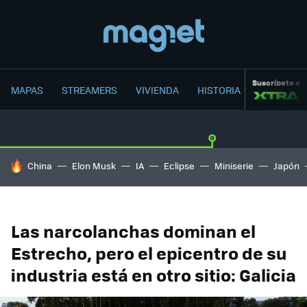
Suscríbete a
MAPAS
STREAMERS
VIVIENDA
HISTORIA
HOY SE HABLA DE
China
Elon Musk
IA
Eclipse
Miniserie
Japón
Las narcolanchas dominan el
Estrecho, pero el epicentro de su
industria está en otro sitio: Galicia