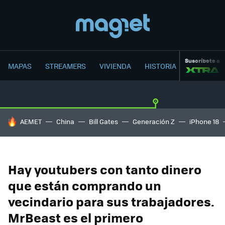
Suscríbete a
MAPAS
STREAMERS
VIVIENDA
HISTORIA
HOY SE HABLA DE
AEMET
China
Bill Gates
Generación Z
iPhone 18
Hay youtubers con tanto dinero
que están comprando un
vecindario para sus trabajadores.
MrBeast es el primero