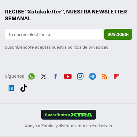
RECIBE "Xatakaletter", NUESTRA NEWSLETTER
SEMANAL
SUSCRIBIR
Suscribiéndote aceptas nuestra
política de privacidad
Síguenos
Wh
Twit
Fac
You
Inst
Tele
RSS
Flip
ats
ter
ebo
tub
agr
gra
boa
Link
Tikt
App
ok
e
am
m
rd
edI
ok
Suscríbete a
n
Apoya a Xataka y disfruta ventajas exclusivas