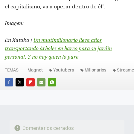
el capitalismo, va a operar dentro de él".
Imagen:
En Xataka |
Un multimillonario lleva años
transportando árboles en barco para su jardín
personal. Y no hay quien lo pare
TEMAS
Magnet
Youtubers
Millonarios
Streame
FACEBOOK
TWITTER
FLIPBOARD
E-
WHATSAPP
MAIL
Comentarios cerrados