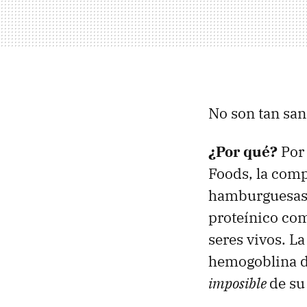
No son tan san
¿Por qué?
Po
Foods, la com
hamburguesas 
proteínico com
seres vivos. L
hemogoblina de
imposible
de su