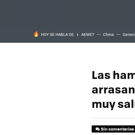
HOY SE HABLA DE
AEMET
China
Gener
Las ha
arrasan
muy sa
Sin comentarios