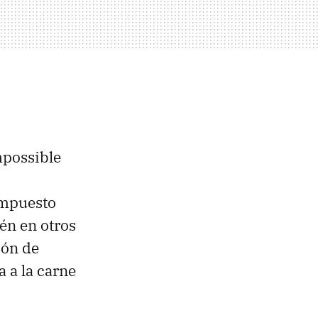
mpossible
ompuesto
én en otros
ión de
 a la carne