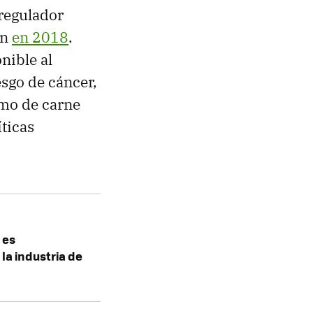
 regulador
ón
en 2018
.
nible al
sgo de cáncer,
umo de carne
ticas
 es
 la industria de