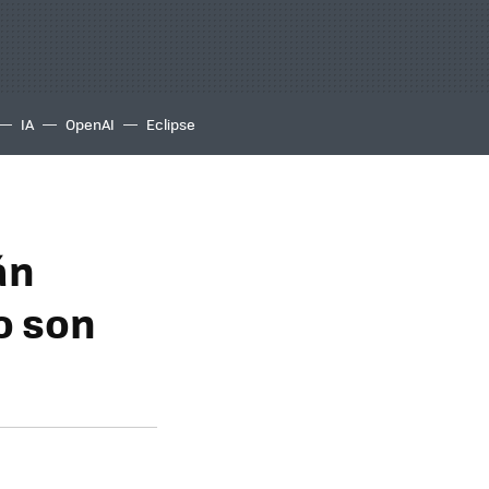
IA
OpenAI
Eclipse
án
o son