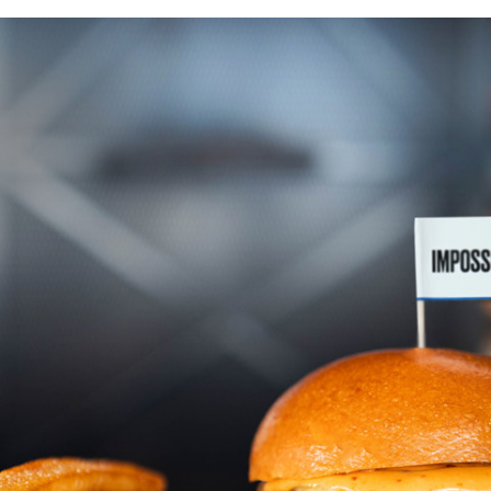
FACEBOOK
TWITTER
FLIPBOARD
E-
MAIL