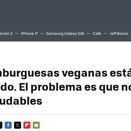
ación Z
iPhone 17
Samsung Galaxy S26
Café
Jeff Bezos
mburguesas veganas est
do. El problema es que n
ludables