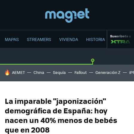
Suscríbete a
MAPAS
STREAMERS
VIVIENDA
HISTORIA
HOY SE HABLA DE
AEMET
China
Sequía
Fallout
Generación Z
iP
La imparable "japonización"
demográfica de España: hoy
nacen un 40% menos de bebés
que en 2008