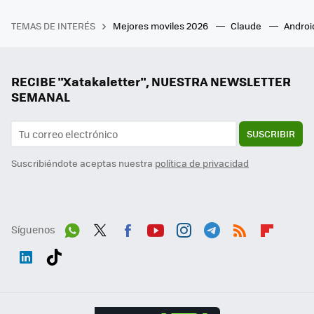
TEMAS DE INTERÉS
Mejores moviles 2026
Claude
Androi
RECIBE "Xatakaletter", NUESTRA NEWSLETTER
SEMANAL
SUSCRIBIR
Suscribiéndote aceptas nuestra
política de privacidad
Síguenos
Wh
Twit
Fac
You
Inst
Tele
RSS
Flip
ats
ter
ebo
tub
agr
gra
boa
Link
Tikt
App
ok
e
am
m
rd
edI
ok