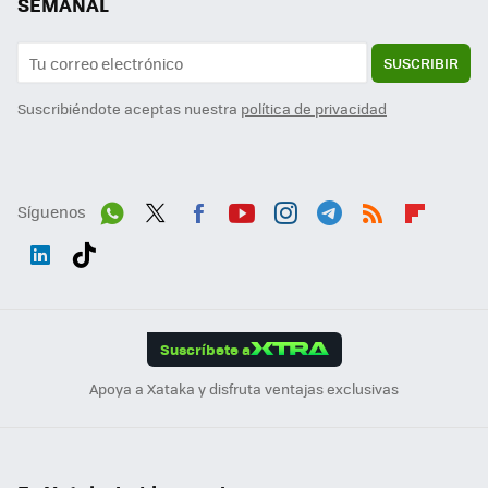
SEMANAL
SUSCRIBIR
Suscribiéndote aceptas nuestra
política de privacidad
Síguenos
Wh
Twit
Fac
You
Inst
Tele
RSS
Flip
ats
ter
ebo
tub
agr
gra
boa
Link
Tikt
App
ok
e
am
m
rd
edI
ok
Suscríbete a
n
Apoya a Xataka y disfruta ventajas exclusivas