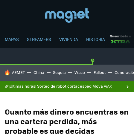
Suscríbete a
MAPAS
STREAMERS
VIVIENDA
HISTORIA
HOY SE HABLA DE
AEMET
China
Sequía
Waze
Fallout
Generació
🌿¡Últimas horas! Sorteo de robot cortacésped Mova ViAX
Cuanto más dinero encuentras en
una cartera perdida, más
probable es que decidas