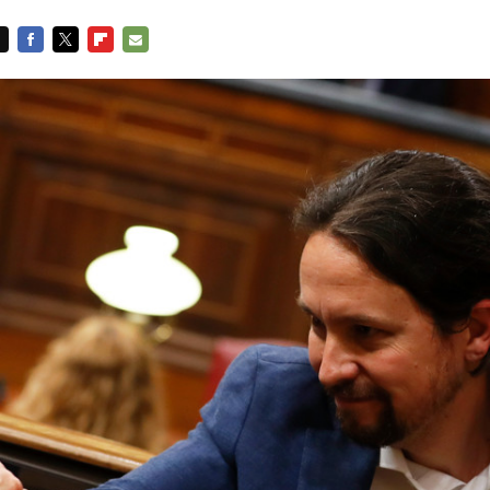
FACEBOOK
TWITTER
FLIPBOARD
E-
MAIL