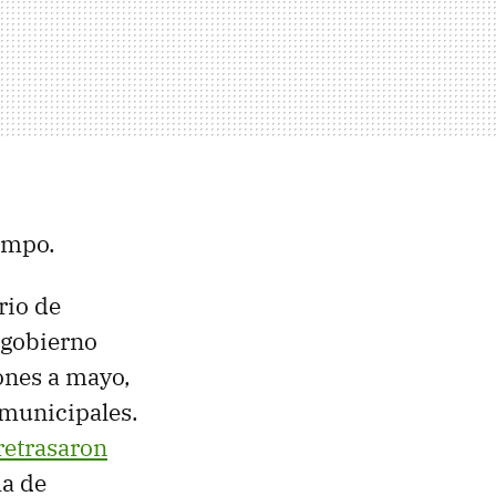
iempo.
rio de
 gobierno
ones a mayo,
 municipales.
retrasaron
ha de