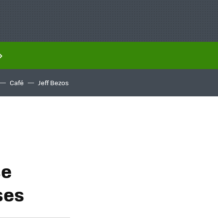
Café
Jeff Bezos
se
ses