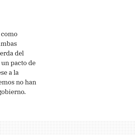
a como
 ambas
ierda del
 un pacto de
se a la
demos no han
gobierno.