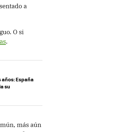
sentado a
guo. O si
as
.
s años: España
ia su
común, más aún