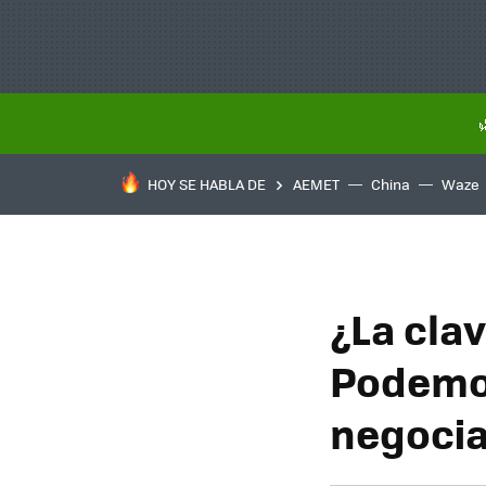
HOY SE HABLA DE
AEMET
China
Waze
¿La cla
Podemos
negocia