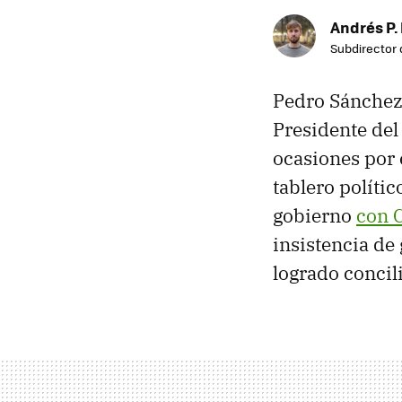
Andrés P.
Subdirector 
Pedro Sánchez
Presidente del
ocasiones por 
tablero políti
gobierno
con 
insistencia d
logrado concil