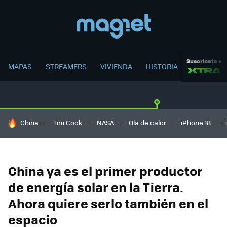
Suscríbete a
MAPAS
STREAMERS
VIVIENDA
HISTORIA
HOY SE HABLA DE
China
Tim Cook
NASA
Ola de calor
iPhone 18
China ya es el primer productor
de energía solar en la Tierra.
Ahora quiere serlo también en el
espacio