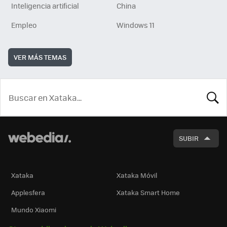
Inteligencia artificial
China
Empleo
Windows 11
VER MÁS TEMAS
BUSCA
SUBIR
Xataka
Xataka Móvil
Applesfera
Xataka Smart Home
Mundo Xiaomi