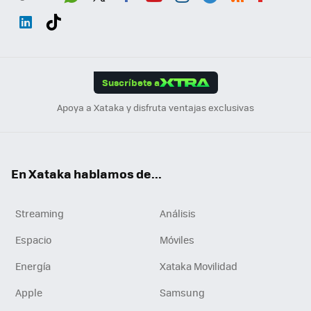
Wh
Twit
Fac
You
Inst
Tele
RSS
Flip
ats
ter
ebo
tub
agr
gra
boa
Link
Tikt
App
ok
e
am
m
rd
edI
ok
Suscríbete a
n
Apoya a Xataka y disfruta ventajas exclusivas
En Xataka hablamos de...
Streaming
Análisis
Espacio
Móviles
Energía
Xataka Movilidad
Apple
Samsung