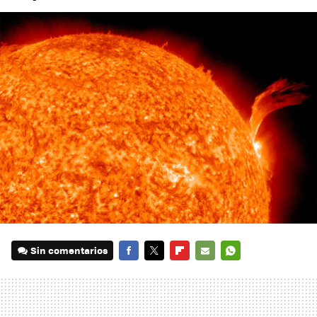
Sin comentarios
FACEBOOK
TWITTER
FLIPBOARD
E-
WHATSAPP
MAIL