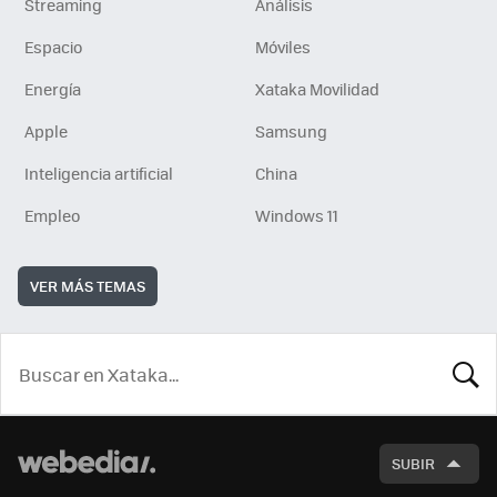
Streaming
Análisis
Espacio
Móviles
Energía
Xataka Movilidad
Apple
Samsung
Inteligencia artificial
China
Empleo
Windows 11
VER MÁS TEMAS
BUSCA
SUBIR