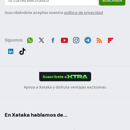
SUSCRIBIR
Suscribiéndote aceptas nuestra
política de privacidad
Síguenos
Wh
Twit
Fac
You
Inst
Tele
RSS
Flip
ats
ter
ebo
tub
agr
gra
boa
Link
Tikt
App
ok
e
am
m
rd
edI
ok
Suscríbete a
n
Apoya a Xataka y disfruta ventajas exclusivas
En Xataka hablamos de...