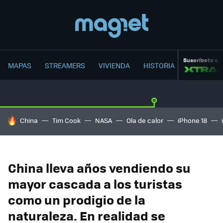
Suscríbete a
MAPAS
STREAMERS
VIVIENDA
HISTORIA
HOY SE HABLA DE
China
Tim Cook
NASA
Ola de calor
iPhone 18
China lleva años vendiendo su
mayor cascada a los turistas
como un prodigio de la
naturaleza. En realidad se