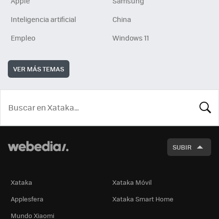
Apple
Samsung
Inteligencia artificial
China
Empleo
Windows 11
VER MÁS TEMAS
BUSCA
SUBIR
Xataka
Xataka Móvil
Applesfera
Xataka Smart Home
Mundo Xiaomi