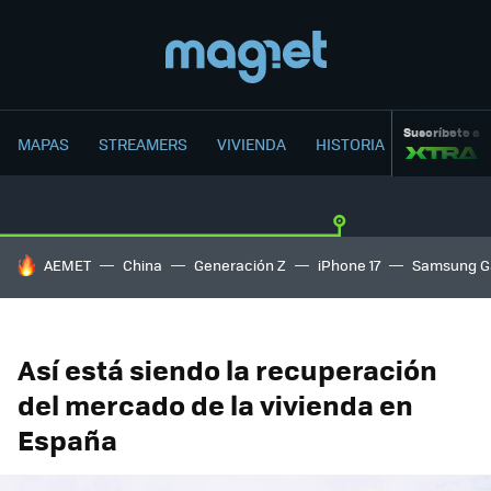
Suscríbete a
MAPAS
STREAMERS
VIVIENDA
HISTORIA
HOY SE HABLA DE
AEMET
China
Generación Z
iPhone 17
Samsung G
Así está siendo la recuperación
del mercado de la vivienda en
España