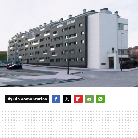
Sin comentarios
FACEBOOK
TWITTER
FLIPBOARD
E-
WHATSAPP
MAIL