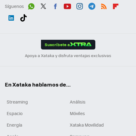
Síguenos
Wh
Twit
Fac
You
Inst
Tele
RSS
Flip
ats
ter
ebo
tub
agr
gra
boa
Link
Tikt
App
ok
e
am
m
rd
edI
ok
Suscríbete a
n
Apoya a Xataka y disfruta ventajas exclusivas
En Xataka hablamos de...
Streaming
Análisis
Espacio
Móviles
Energía
Xataka Movilidad