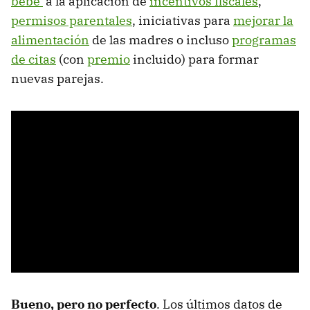
bebé'
a la aplicación de
incentivos fiscales
,
permisos parentales
, iniciativas para
mejorar la
alimentación
de las madres o incluso
programas
de citas
(con
premio
incluido) para formar
nuevas parejas.
Bueno, pero no perfecto
. Los últimos datos de