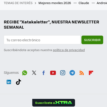
TEMAS DE INTERÉS
Mejores moviles 2026
Claude
Androi
RECIBE "Xatakaletter", NUESTRA NEWSLETTER
SEMANAL
SUSCRIBIR
Suscribiéndote aceptas nuestra
política de privacidad
Síguenos
Wh
Twit
Fac
You
Inst
Tele
RSS
Flip
ats
ter
ebo
tub
agr
gra
boa
Link
Tikt
App
ok
e
am
m
rd
edI
ok
Suscríbete a
n