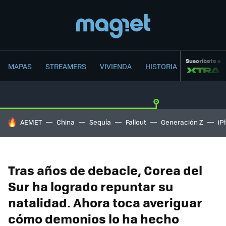
Suscríbete a
MAPAS
STREAMERS
VIVIENDA
HISTORIA
HOY SE HABLA DE
AEMET
China
Sequía
Fallout
Generación Z
iP
Tras años de debacle, Corea del
Sur ha logrado repuntar su
natalidad. Ahora toca averiguar
cómo demonios lo ha hecho