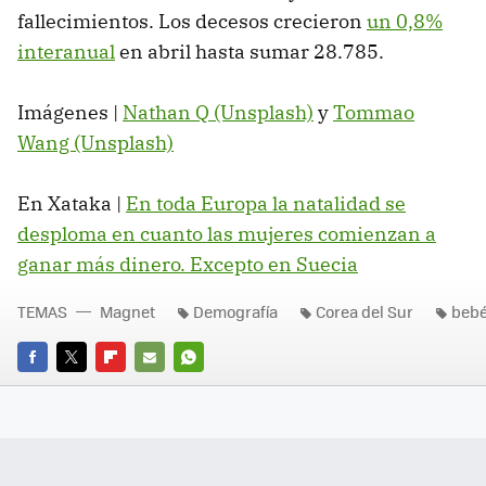
fallecimientos. Los decesos crecieron
un 0,8%
interanual
en abril hasta sumar 28.785.
Imágenes |
Nathan Q (Unsplash)
y
Tommao
Wang (Unsplash)
En Xataka |
En toda Europa la natalidad se
desploma en cuanto las mujeres comienzan a
ganar más dinero. Excepto en Suecia
TEMAS
Magnet
Demografía
Corea del Sur
beb
FACEBOOK
TWITTER
FLIPBOARD
E-
WHATSAPP
MAIL