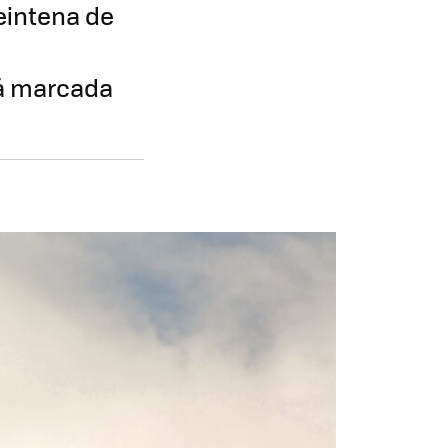
eintena de
tá marcada