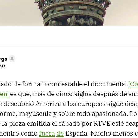
ego
net
elado de forma incontestable el documental
'C
en'
es que, más de cinco siglos después de su 
e descubrió América a los europeos sigue des
orme, mayúscula y sobre todo apasionada. Lo 
la pieza emitida el sábado por RTVE esté ac
 dentro como
fuera
de
España. Mucho menos cl