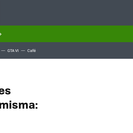
GTA VI
Café
 es
 misma: