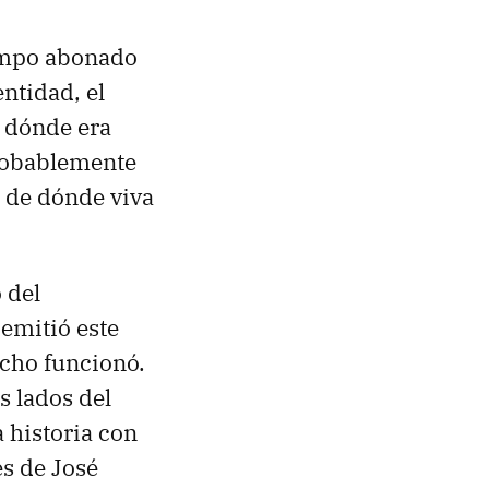
campo abonado
ntidad, el
e dónde era
probablemente
 de dónde viva
o del
emitió este
ncho funcionó.
 lados del
a historia con
es de José