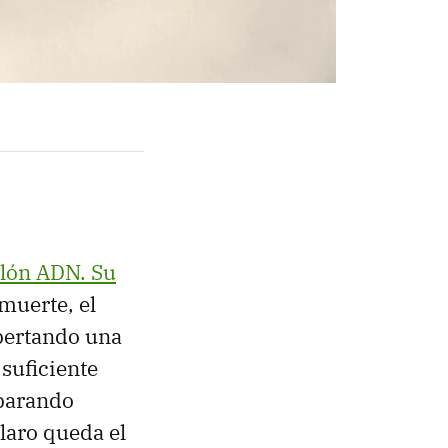
olón ADN. Su
muerte, el
pertando una
suficiente
aparando
aro queda el