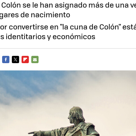
l Colón se le han asignado más de una v
ugares de nacimiento
or convertirse en "la cuna de Colón" es
es identitarios y económicos
FACEBOOK
TWITTER
FLIPBOARD
E-
MAIL