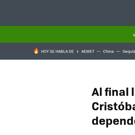
HOY SE HABLA DE
AEMET
China
Sequí
Al final
Cristób
depende