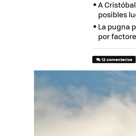
A Cristóba
posibles l
La pugna p
por factor
12 comentarios