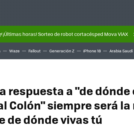
🌿¡Últimas horas! Sorteo de robot cortacésped Mova ViAX
a
Waze
Fallout
Generación Z
iPhone 18
Arabia Saudí
 la respuesta a "de dónde
al Colón" siempre será la
 de dónde vivas tú