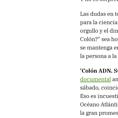
Las dudas en t
para la cienci
orgullo y el di
Colón?" sea ho
se mantenga e
la persona a la
'Colón ADN. S
documental
an
sábado, coinci
Eso es incues
Océano Atlántic
la gran promes