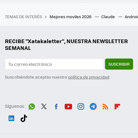
TEMAS DE INTERÉS
Mejores moviles 2026
Claude
Androi
RECIBE "Xatakaletter", NUESTRA NEWSLETTER
SEMANAL
SUSCRIBIR
Suscribiéndote aceptas nuestra
política de privacidad
Síguenos
Wh
Twit
Fac
You
Inst
Tele
RSS
Flip
ats
ter
ebo
tub
agr
gra
boa
Link
Tikt
App
ok
e
am
m
rd
edI
ok