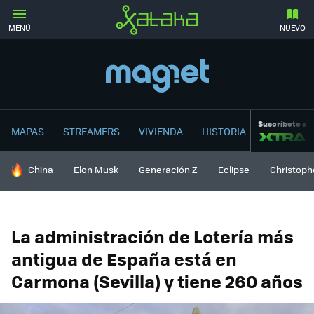
MENÚ
NUEVO
Suscríbete a
MAPAS
STREAMERS
VIVIENDA
HISTORIA
HOY SE HABLA DE
China
Elon Musk
Generación Z
Eclipse
Christoph
La administración de Lotería más
antigua de España está en
Carmona (Sevilla) y tiene 260 años