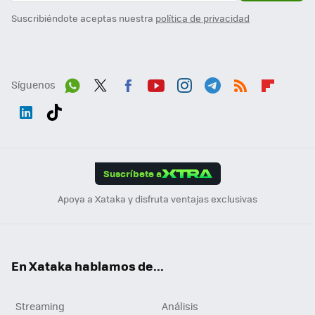
Suscribiéndote aceptas nuestra
política de privacidad
Síguenos
Wh
Twit
Fac
You
Inst
Tele
RSS
Flip
ats
ter
ebo
tub
agr
gra
boa
Link
Tikt
App
ok
e
am
m
rd
edI
ok
Suscríbete a
n
Apoya a Xataka y disfruta ventajas exclusivas
En Xataka hablamos de...
Streaming
Análisis