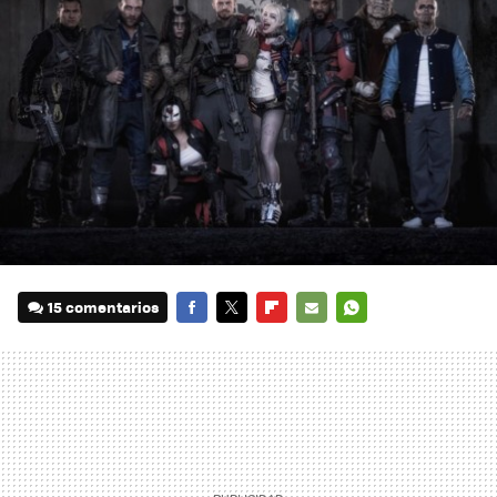
15 comentarios
FACEBOOK
TWITTER
FLIPBOARD
E-
WHATSAPP
MAIL