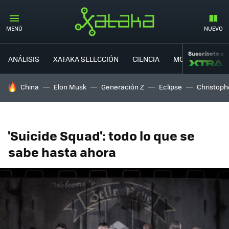
MENÚ
NUEVO
Suscríbete a
ANÁLISIS
XATAKA SELECCIÓN
CIENCIA
MOVILIDAD
HOY SE HABLA DE
China
Elon Musk
Generación Z
Eclipse
Christoph
'Suicide Squad': todo lo que se
sabe hasta ahora