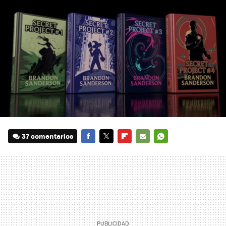
37 comentarios
FACEBOOK
TWITTER
FLIPBOARD
E-
WHATSAPP
MAIL