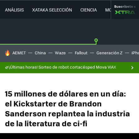
Suscríbete a
ANÁLISIS
XATAKA SELECCIÓN
CIENCIA
MOVILIDAD
HOY SE HABLA DE
AEMET
China
Waze
Fallout
Generación Z
iPh
🌿¡Últimas horas! Sorteo de robot cortacésped Mova ViAX
15 millones de dólares en un día:
el Kickstarter de Brandon
Sanderson replantea la industria
de la literatura de ci-fi