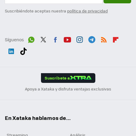
Suscribiéndote aceptas nuestra
política de privacidad
Síguenos
Wh
Twit
Fac
You
Inst
Tele
RSS
Flip
ats
ter
ebo
tub
agr
gra
boa
Link
Tikt
App
ok
e
am
m
rd
edI
ok
Suscríbete a
n
Apoya a Xataka y disfruta ventajas exclusivas
En Xataka hablamos de...
Streaming
Análisis