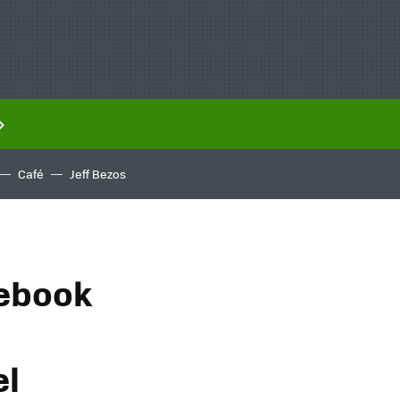
Café
Jeff Bezos
cebook
el