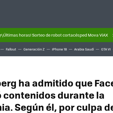
🌿¡Últimas horas! Sorteo de robot cortacésped Mova ViAX
Fallout
Generación Z
iPhone 18
Arabia Saudí
GTA VI
erg ha admitido que Fa
 contenidos durante la
a. Según él, por culpa d