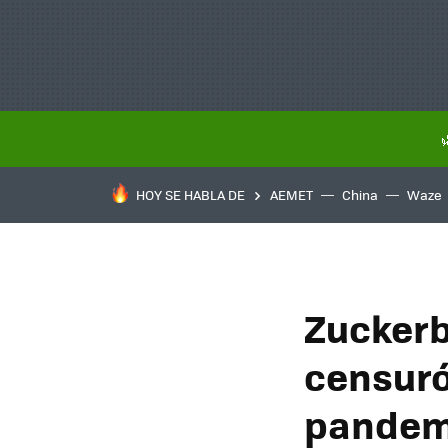
HOY SE HABLA DE
AEMET
China
Waze
Zuckerb
censuró
pandemi