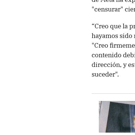
"censurar" cie
“Creo que la p
hayamos sido m
"Creo firmeme
contenido debi
dirección, y e
suceder".