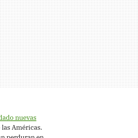
 dado nuevas
 las Américas.
ún perduran en