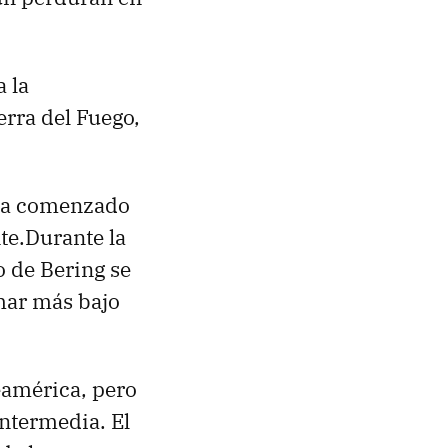
a la
erra del Fuego,
ría comenzado
e.Durante la
o de Bering se
mar más bajo
eamérica, pero
intermedia. El