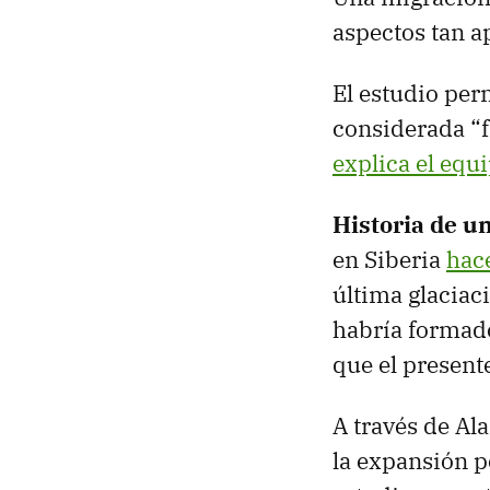
aspectos tan a
El estudio perm
considerada “f
explica el equ
Historia de un
en Siberia
hac
última glaciac
habría formado
que el present
A través de Al
la expansión p