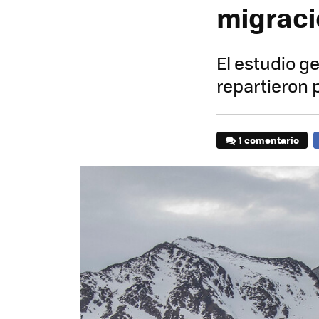
migrac
El estudio g
repartieron 
1 comentario