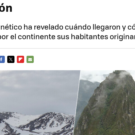
ión
enético ha revelado cuándo llegaron y 
por el continente sus habitantes origina
FACEBOOK
TWITTER
FLIPBOARD
E-
MAIL