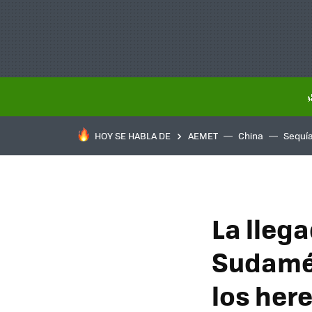
HOY SE HABLA DE
AEMET
China
Sequí
La lleg
Sudamér
los her