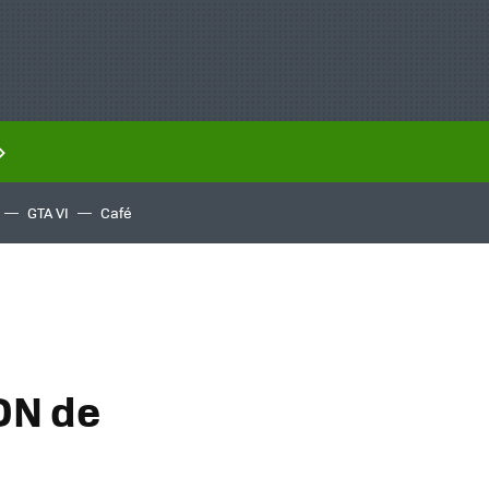
GTA VI
Café
DN de