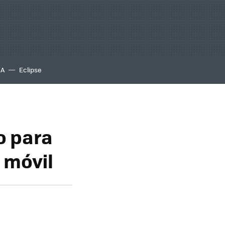
IA
Eclipse
o para
 móvil