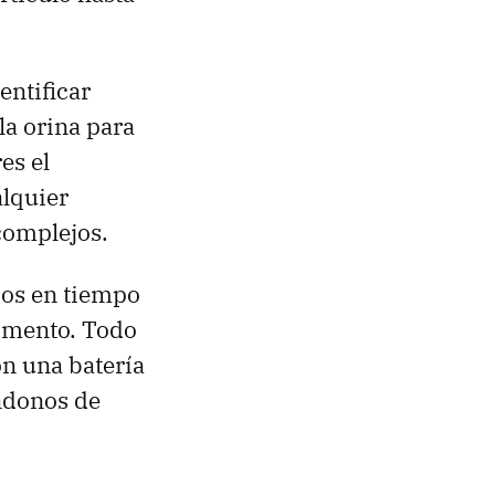
entificar
la orina para
es el
alquier
complejos.
ados en tiempo
momento. Todo
n una batería
ndonos de