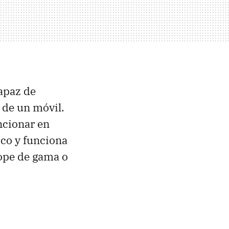
apaz de
s de un móvil.
ncionar en
co y funciona
tope de gama o