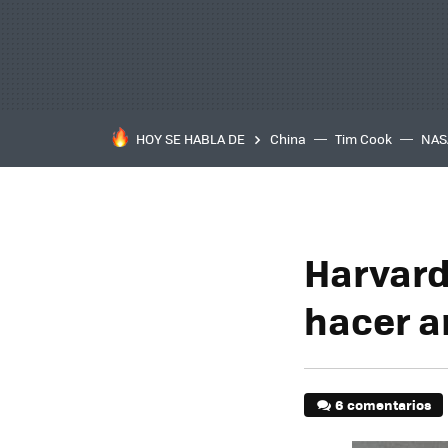
HOY SE HABLA DE
China
Tim Cook
NAS
Harvard
hacer a
6 comentarios