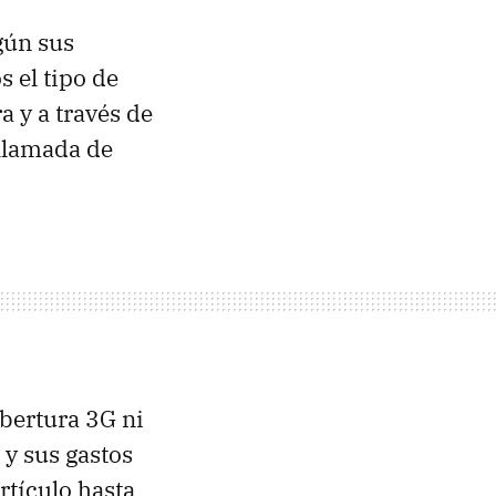
gún sus
 el tipo de
 y a través de
 llamada de
obertura 3G ni
y sus gastos
rtículo hasta