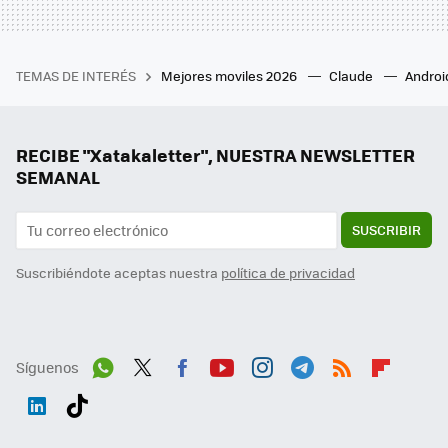
TEMAS DE INTERÉS
Mejores moviles 2026
Claude
Androi
RECIBE "Xatakaletter", NUESTRA NEWSLETTER
SEMANAL
SUSCRIBIR
Suscribiéndote aceptas nuestra
política de privacidad
Síguenos
Wh
Twit
Fac
You
Inst
Tele
RSS
Flip
ats
ter
ebo
tub
agr
gra
boa
Link
Tikt