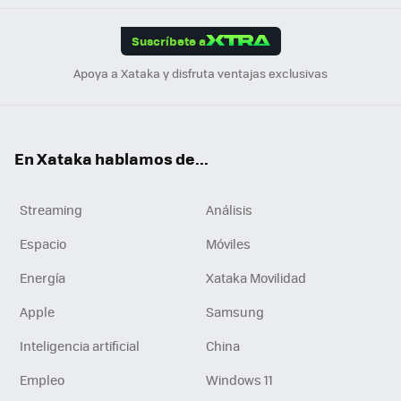
App
ok
e
am
m
rd
edI
ok
Suscríbete a
n
Apoya a Xataka y disfruta ventajas exclusivas
En Xataka hablamos de...
Streaming
Análisis
Espacio
Móviles
Energía
Xataka Movilidad
Apple
Samsung
Inteligencia artificial
China
Empleo
Windows 11