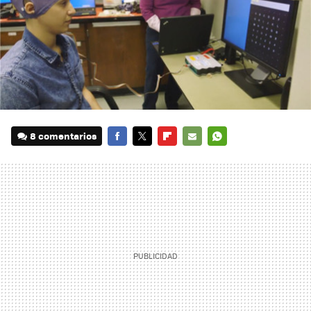
8 comentarios
FACEBOOK
TWITTER
FLIPBOARD
E-
WHATSAPP
MAIL