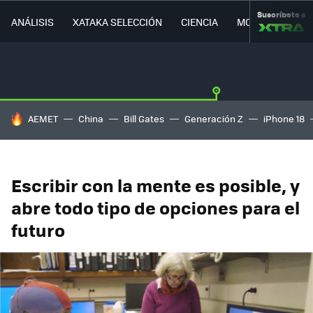
Suscríbete a
ANÁLISIS
XATAKA SELECCIÓN
CIENCIA
MOVILIDAD
HOY SE HABLA DE
AEMET
China
Bill Gates
Generación Z
iPhone 18
Escribir con la mente es posible, y
abre todo tipo de opciones para el
futuro