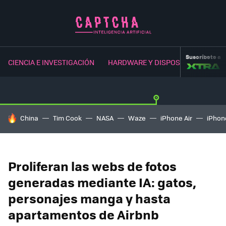
Suscríbete a
CIENCIA E INVESTIGACIÓN
HARDWARE Y DISPOSITIVOS
NE
HOY SE HABLA DE
China
Tim Cook
NASA
Waze
iPhone Air
iPhone
Proliferan las webs de fotos
generadas mediante IA: gatos,
personajes manga y hasta
apartamentos de Airbnb