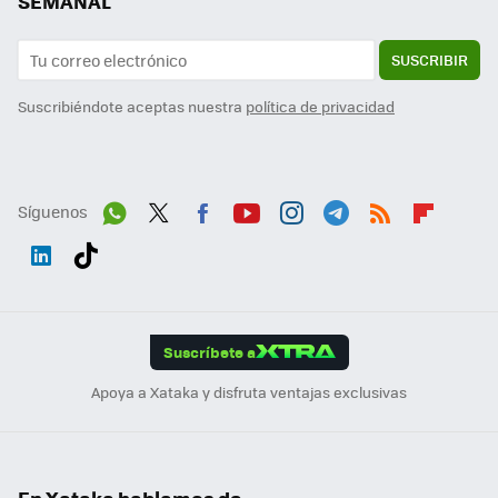
SEMANAL
SUSCRIBIR
Suscribiéndote aceptas nuestra
política de privacidad
Síguenos
Wh
Twit
Fac
You
Inst
Tele
RSS
Flip
ats
ter
ebo
tub
agr
gra
boa
Link
Tikt
App
ok
e
am
m
rd
edI
ok
Suscríbete a
n
Apoya a Xataka y disfruta ventajas exclusivas
En Xataka hablamos de...