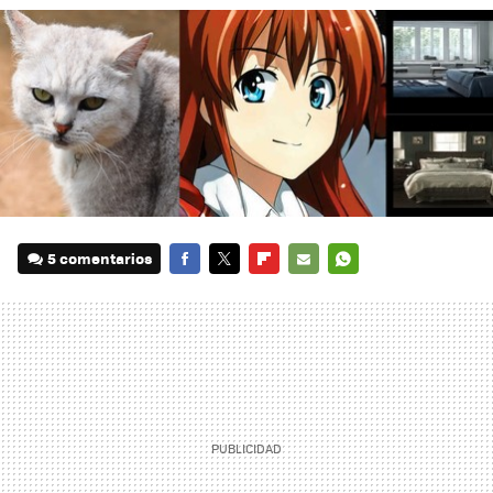
5 comentarios
FACEBOOK
TWITTER
FLIPBOARD
E-
WHATSAPP
MAIL