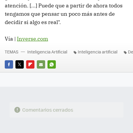
atención. [...] Puede que a partir de ahora todos
tengamos que pensar un poco más antes de
decidir si algo es real".
Vía |
Inverse.com
TEMAS
Inteligencia Artificial
Inteligencia artificial
De
FACEBOOK
TWITTER
FLIPBOARD
E-
WHATSAPP
MAIL
Comentarios cerrados