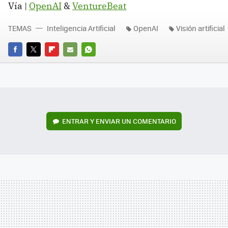
Vía |
OpenAI
&
VentureBeat
TEMAS
Inteligencia Artificial
OpenAI
Visión artificial
FACEBOOK
TWITTER
FLIPBOARD
E-
WHATSAPP
MAIL
ENTRAR Y ENVIAR UN COMENTARIO