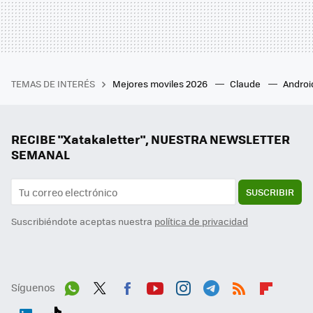
TEMAS DE INTERÉS
Mejores moviles 2026
Claude
Androi
RECIBE "Xatakaletter", NUESTRA NEWSLETTER
SEMANAL
SUSCRIBIR
Suscribiéndote aceptas nuestra
política de privacidad
Síguenos
Wh
Twit
Fac
You
Inst
Tele
RSS
Flip