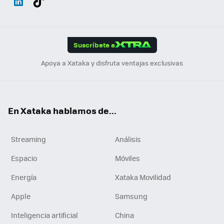
ats
ter
ebo
tub
agr
gra
boa
Link
Tikt
App
ok
e
am
m
rd
edI
ok
Suscríbete a
n
Apoya a Xataka y disfruta ventajas exclusivas
En Xataka hablamos de...
Streaming
Análisis
Espacio
Móviles
Energía
Xataka Movilidad
Apple
Samsung
Inteligencia artificial
China