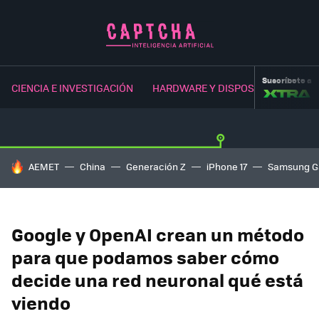
Suscríbete a
CIENCIA E INVESTIGACIÓN
HARDWARE Y DISPOSITIVOS
NE
HOY SE HABLA DE
AEMET
China
Generación Z
iPhone 17
Samsung G
Google y OpenAI crean un método
para que podamos saber cómo
decide una red neuronal qué está
viendo