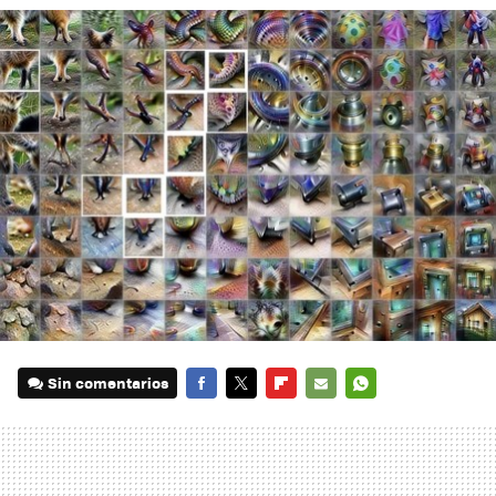
Sin comentarios
FACEBOOK
TWITTER
FLIPBOARD
E-
WHATSAPP
MAIL