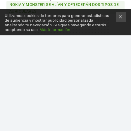
NOKIA Y MONSTER SE ALÍAN Y OFRECERÁN DOS TIPOS DE
AURICULARES
Utilizamos cookies de terceros para generar estadísticas
de audiencia y mostrar publicidad personalizada
analizando tu navegación. Si sigues navegando estarás
aceptando su uso.
Más información