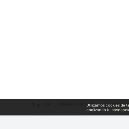
HP
ULTRAPORTÁTIL HP
ULTRAPORTÁT
Tags
Utilizamos cookies de t
analizando tu navegaci
Más información en el post
HP SPLIT 13 X2, ANÁLI