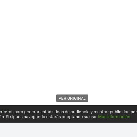
VER ORIGINAL
ILES
erceros para generar estadísticas de audiencia y mostrar publicidad pe
ón. Si sigues navegando estarás aceptando su uso.
Más información
SIS