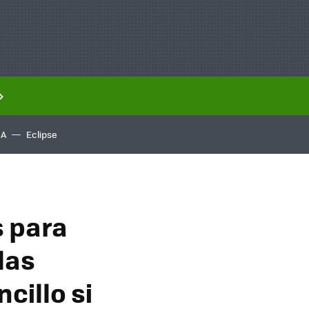
IA
Eclipse
s para
las
cillo si