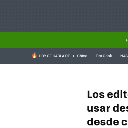
HOY SE HABLA DE
China
Tim Cook
NAS
Los edi
usar des
desde c