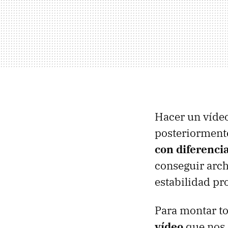
Hacer un vídeo
posteriormente
con diferenci
conseguir arch
estabilidad pr
Para montar t
vídeo
que nos 