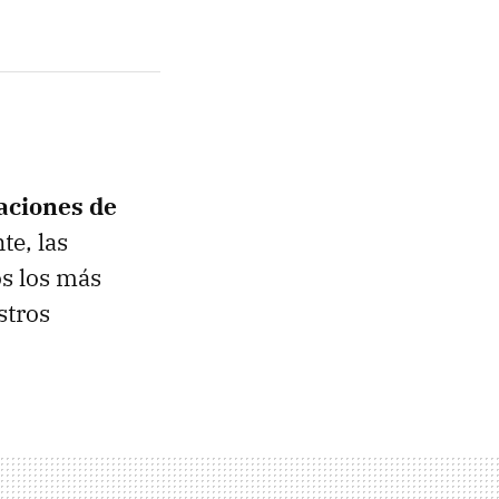
aciones de
te, las
os los más
stros