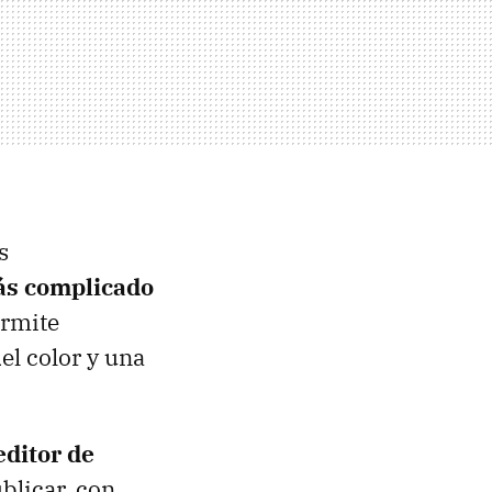
s
ás complicado
ermite
el color y una
editor de
blicar, con