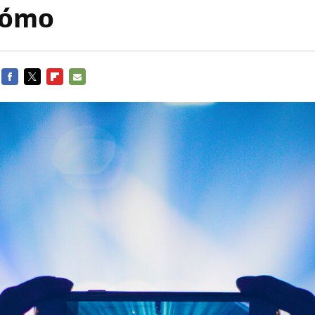
cómo
FACEBOOK
TWITTER
FLIPBOARD
E-
MAIL