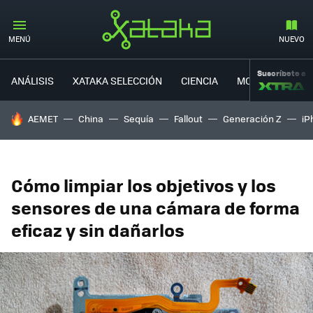
MENÚ
NUEVO
Suscríbete a
ANÁLISIS
XATAKA SELECCIÓN
CIENCIA
MOVILIDAD
HOY SE HABLA DE
AEMET
China
Sequía
Fallout
Generación Z
iP
Cómo limpiar los objetivos y los
sensores de una cámara de forma
eficaz y sin dañarlos