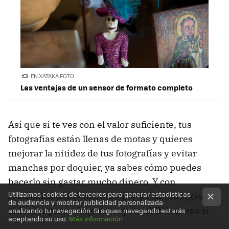
EN XATAKA FOTO
Las ventajas de un sensor de formato completo
Así que si te ves con el valor suficiente, tus
fotografías están llenas de motas y quieres
mejorar la nitidez de tus fotografías y evitar
manchas por doquier, ya sabes cómo puedes
hacerlo sin gastar mucho dinero. Y con
Utilizamos cookies de terceros para generar estadísticas
resultados perfectos, siempre y cuando sigas
de audiencia y mostrar publicidad personalizada
todos los pasos, bajo tu responsabilidad, eso sí.
analizando tu navegación. Si sigues navegando estarás
aceptando su uso.
Más información