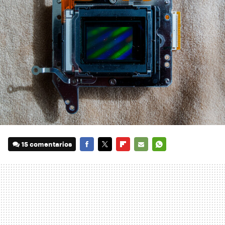
15 comentarios
FACEBOOK
TWITTER
FLIPBOARD
E-
WHATSAPP
MAIL