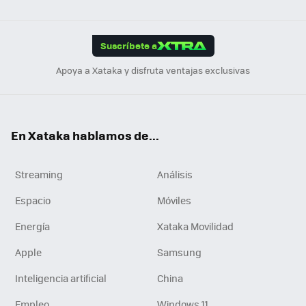
ats
ter
ebo
tub
agr
gra
boa
Link
Tikt
App
ok
e
am
m
rd
edI
ok
Suscríbete a
n
Apoya a Xataka y disfruta ventajas exclusivas
En Xataka hablamos de...
Streaming
Análisis
Espacio
Móviles
Energía
Xataka Movilidad
Apple
Samsung
Inteligencia artificial
China
Empleo
Windows 11