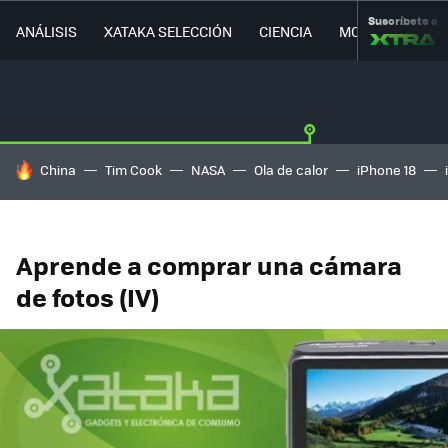
Suscríbete a
ANÁLISIS
XATAKA SELECCIÓN
CIENCIA
MOVILIDAD
HOY SE HABLA DE
China
Tim Cook
NASA
Ola de calor
iPhone 18
Aprende a comprar una cámara
de fotos (IV)