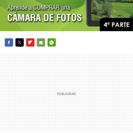
FACEBOOK
TWITTER
FLIPBOARD
E-
WHATSAPP
MAIL