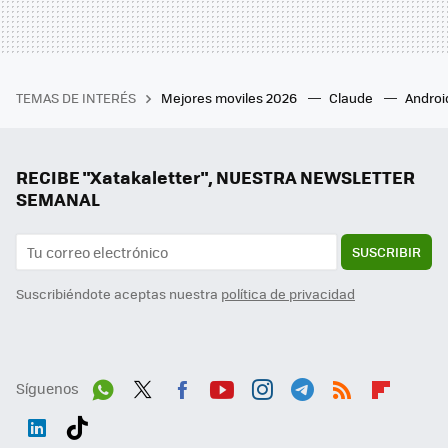
TEMAS DE INTERÉS
Mejores moviles 2026
Claude
Androi
RECIBE "Xatakaletter", NUESTRA NEWSLETTER
SEMANAL
SUSCRIBIR
Suscribiéndote aceptas nuestra
política de privacidad
Síguenos
Wh
Twit
Fac
You
Inst
Tele
RSS
Flip