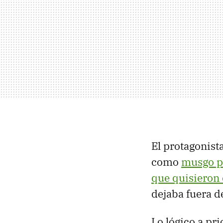
El protagonista
como
musgo p
que quisieron
dejaba fuera d
Lo lógico a pr