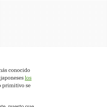
 más conocido
s japoneses
los
 primitivo se
nte, puesto que