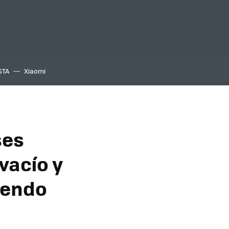
GTA
Xiaomi
ses
vacío y
tiendo