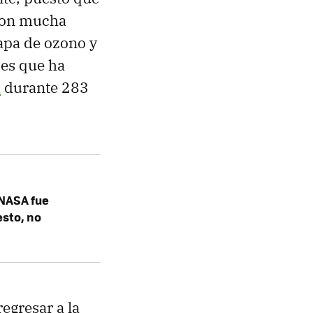
 con mucha
capa de ozono y
 es que ha
a
durante 283
 NASA fue
esto, no
egresar a la