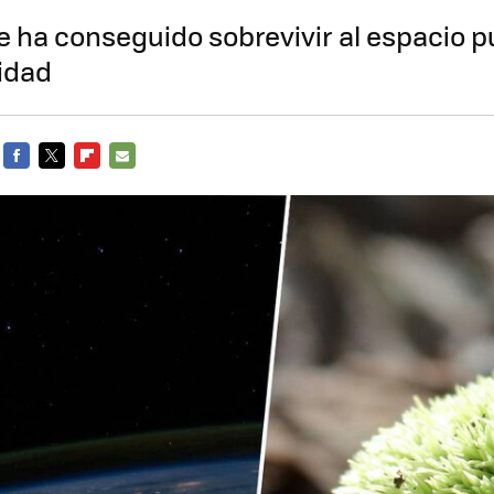
 ha conseguido sobrevivir al espacio 
idad
FACEBOOK
TWITTER
FLIPBOARD
E-
MAIL