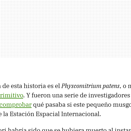
 de esta historia es el
Physcomitrium patens
, o
rimitivo
. Y fueron una serie de investigadore
 comprobar
qué pasaba si este pequeño musgo
e la Estación Espacial Internacional.
iori habría sido que se hubiera muerto al insta