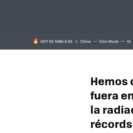
HOY SE HABLA DE
China
Elon Musk
IA
Hemos 
fuera en
la radia
récords