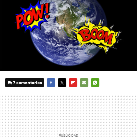
7 comentarios
FACEBOOK
TWITTER
FLIPBOARD
E-
WHATSAPP
MAIL