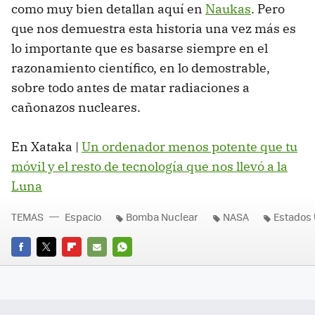
como muy bien detallan aquí en
Naukas
. Pero
que nos demuestra esta historia una vez más es
lo importante que es basarse siempre en el
razonamiento científico, en lo demostrable,
sobre todo antes de matar radiaciones a
cañonazos nucleares.
En Xataka |
Un ordenador menos potente que tu
móvil y el resto de tecnología que nos llevó a la
Luna
TEMAS
Espacio
Bomba Nuclear
NASA
Estados
FACEBOOK
TWITTER
FLIPBOARD
E-
WHATSAPP
MAIL