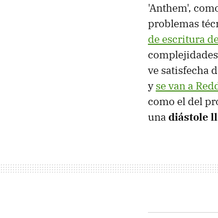
'Anthem', como
problemas técn
de escritura de
complejidades 
ve satisfecha 
y
se van a Redd
como el del pr
una
diástole 