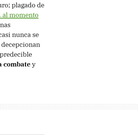
uro; plagado de
 al momento
unas
casi nunca se
se decepcionan
 predecible
da combate
y