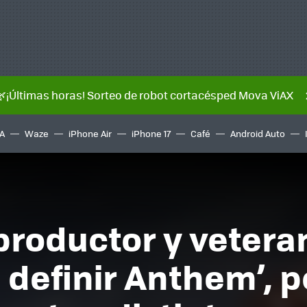
🌿¡Últimas horas! Sorteo de robot cortacésped Mova ViAX
A
Waze
iPhone Air
iPhone 17
Café
Android Auto
 productor y vetera
l definir Anthem’, 