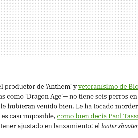
el productor de 'Anthem' y
veteranísimo de Bi
as como 'Dragon Age'— no tiene seis perros en
 le hubieran venido bien. Le ha tocado morde
 es casi imposible,
como bien decía Paul Tass
, tener ajustado en lanzamiento: el
looter shoote