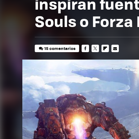
inspiran fuen
Souls o Forza
15 comentarios
FACEBOOK
TWITTER
FLIPBOARD
E-
MAIL