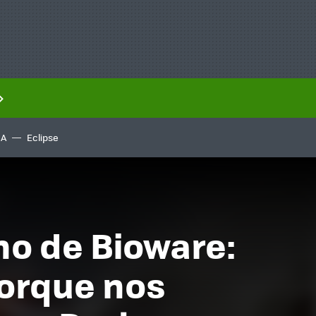
IA
Eclipse
no de Bioware:
porque nos