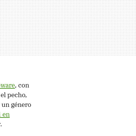
oware
, con
 el pecho,
r un género
i en
r
.