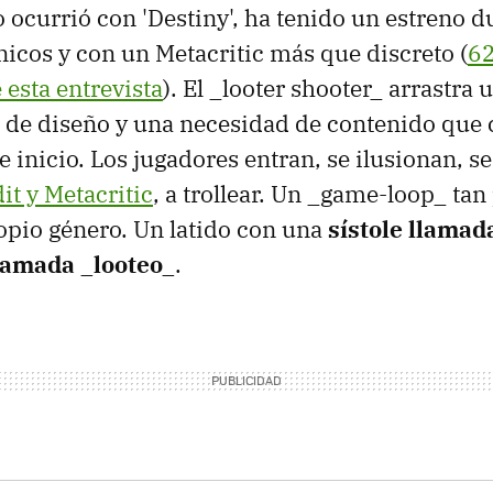
 ocurrió con 'Destiny', ha tenido un estreno d
icos y con un Metacritic más que discreto (
62
 esta entrevista
). El _looter shooter_ arrastra 
de diseño y una necesidad de contenido que 
de inicio. Los jugadores entran, se ilusionan, 
it y Metacritic
, a trollear. Un _game-loop_ tan
opio género. Un latido con una
sístole llama
llamada _looteo_
.