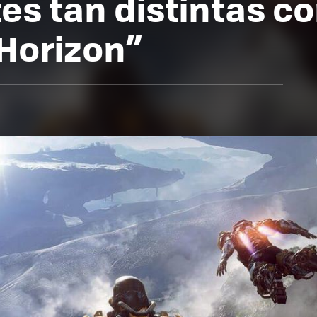
tes tan distintas 
 Horizon”