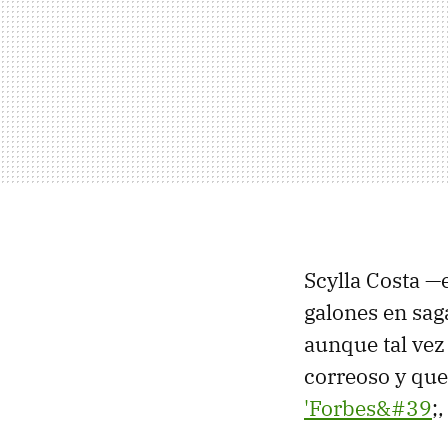
Scylla Costa —
galones en sag
aunque tal vez
correoso y que
'Forbes&#39
;