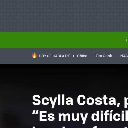
HOY SE HABLA DE
China
Tim Cook
NAS
Scylla Costa,
“Es muy difíci