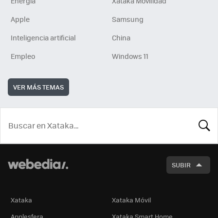
Energía
Xataka Movilidad
Apple
Samsung
Inteligencia artificial
China
Empleo
Windows 11
VER MÁS TEMAS
BUSCA
SUBIR
Xataka
Xataka Móvil
Applesfera
Xataka Smart Home