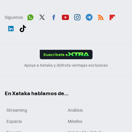
Síguenos
Wh
Twit
Fac
You
Inst
Tele
RSS
Flip
ats
ter
ebo
tub
agr
gra
boa
Link
Tikt
App
ok
e
am
m
rd
edI
ok
Suscríbete a
n
Apoya a Xataka y disfruta ventajas exclusivas
En Xataka hablamos de...
Streaming
Análisis
Espacio
Móviles