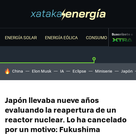
Suscríbete a
ENERGÍA SOLAR
ENERGÍA EÓLICA
CONSUMO ENERGÉTICO
HOY SE HABLA DE
China
Elon Musk
IA
Eclipse
Miniserie
Japón
Japón llevaba nueve años
evaluando la reapertura de un
reactor nuclear. Lo ha cancelado
por un motivo: Fukushima