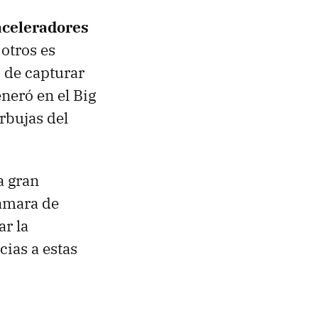
 aceleradores
 otros es
 de capturar
neró en el Big
rbujas del
a gran
ámara de
r la
cias a estas