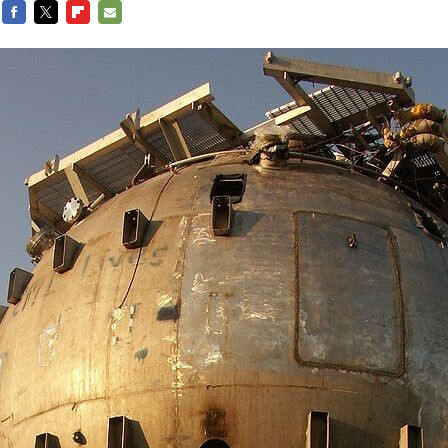
FACEBOOK
TWITTER
FLIPBOARD
E-
MAIL