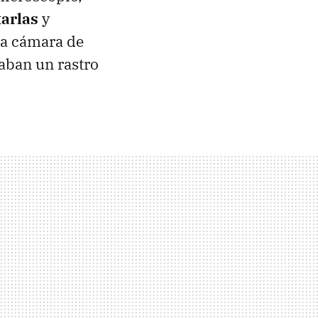
tarlas
y
la cámara de
jaban un rastro