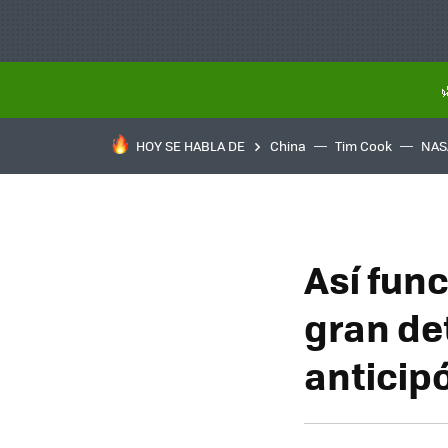
HOY SE HABLA DE
China
Tim Cook
NAS
Así fun
gran de
anticip