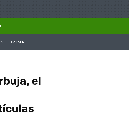
IA
Eclipse
buja, el
tículas