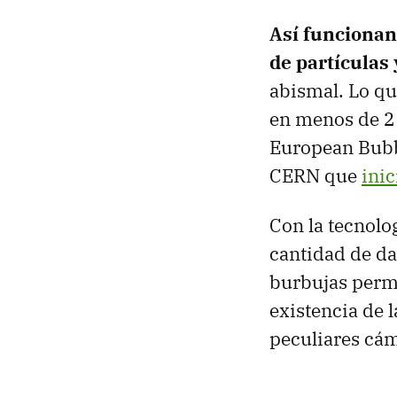
Así funcionan
de partículas 
abismal. Lo qu
en menos de 2 
European Bubb
CERN que
ini
Con la tecnolo
cantidad de da
burbujas perm
existencia de l
peculiares cám