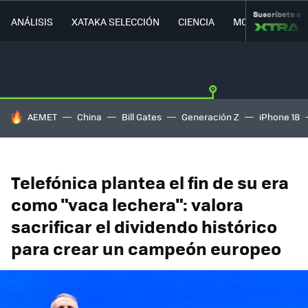
Suscríbete a
ANÁLISIS
XATAKA SELECCIÓN
CIENCIA
MOVILIDAD
HOY SE HABLA DE
AEMET
China
Bill Gates
Generación Z
iPhone 18
Telefónica plantea el fin de su era
como "vaca lechera": valora
sacrificar el dividendo histórico
para crear un campeón europeo