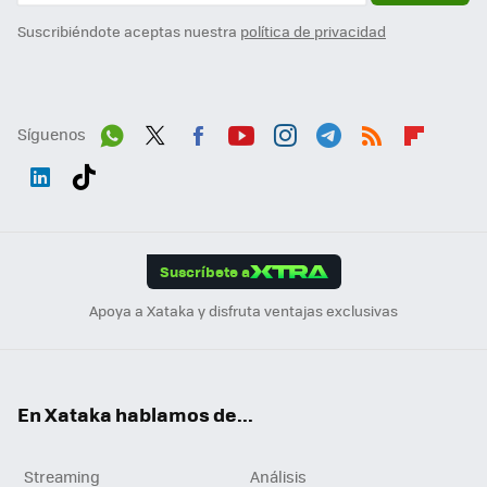
Suscribiéndote aceptas nuestra
política de privacidad
Síguenos
Wh
Twit
Fac
You
Inst
Tele
RSS
Flip
ats
ter
ebo
tub
agr
gra
boa
Link
Tikt
App
ok
e
am
m
rd
edI
ok
Suscríbete a
n
Apoya a Xataka y disfruta ventajas exclusivas
En Xataka hablamos de...
Streaming
Análisis