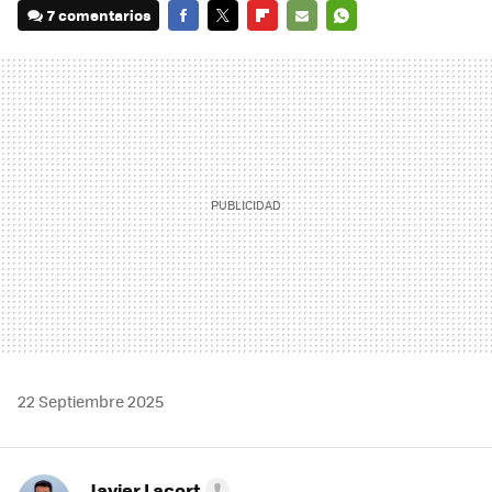
7 comentarios
FACEBOOK
TWITTER
FLIPBOARD
E-
WHATSAPP
MAIL
22 Septiembre 2025
Javier Lacort