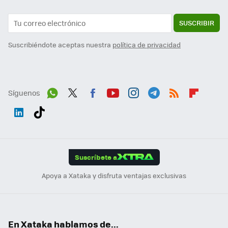
SUSCRIBIR
Suscribiéndote aceptas nuestra
política de privacidad
Síguenos
Wh
Twit
Fac
You
Inst
Tele
RSS
Flip
ats
ter
ebo
tub
agr
gra
boa
Link
Tikt
App
ok
e
am
m
rd
edI
ok
Suscríbete a
n
Apoya a Xataka y disfruta ventajas exclusivas
En Xataka hablamos de...