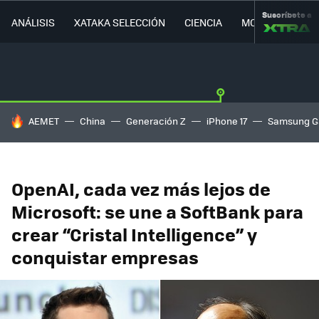
Suscríbete a
ANÁLISIS
XATAKA SELECCIÓN
CIENCIA
MOVILIDAD
HOY SE HABLA DE
AEMET
China
Generación Z
iPhone 17
Samsung G
OpenAI, cada vez más lejos de
Microsoft: se une a SoftBank para
crear “Cristal Intelligence” y
conquistar empresas